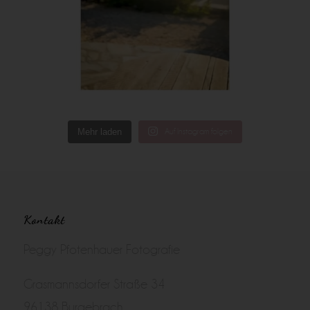
Mehr laden
Auf Instagram folgen
Kontakt
Peggy Pfotenhauer Fotografie
Grasmannsdorfer Straße 34
96138 Burgebrach