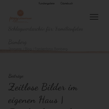
Kundengalerie
Gästebuch
Schlagwortarchiv für: Familienfotos
Bamberg
Startseite
/
Blog
/
Familienfotos Bamberg
Beiträge
Zeitlose Bilder im
eigenen Haus |