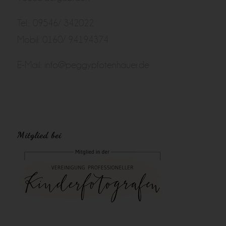
Tel.: 09546/ 342022
Mobil: 0160/ 94194374
E-Mail:
info@peggypfotenhauer.de
Mitglied bei