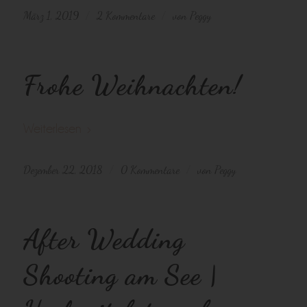
März 1, 2019
2 Kommentare
von
Peggy
/
/
Frohe Weihnachten!
Weiterlesen
Dezember 22, 2018
0 Kommentare
von
Peggy
/
/
After Wedding
Shooting am See |