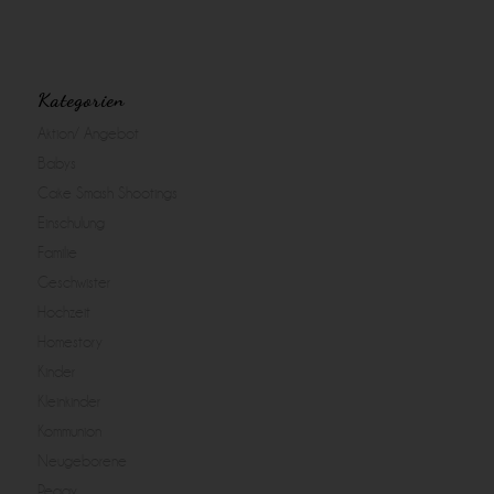
Kategorien
Aktion/ Angebot
Babys
Cake Smash Shootings
Einschulung
Familie
Geschwister
Hochzeit
Homestory
Kinder
Kleinkinder
Kommunion
Neugeborene
Peggy