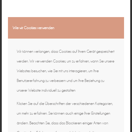
Wie wir Cookies verwenden
Natürliche Fotografie für zeitlose
Wir können verlangen, dass Cookies auf Ihrem Gerät gespeichert
Erinnerungen ♡
individuell & authentisch
werden. Wir verwenden Cookies, um zu erfahren, wann Sie unsere
Websites besuchen, wie Sie mit uns interagieren, um Ihre
Baby • Familie • Schwangerschaft •
Benutzererfahrung zu verbessern und um Ihre Beziehung zu
unserer Website individuell zu gestalten
Hochzeit • Business
15 Jahre in Bamberg
Klicken Sie auf die Überschriften der verschiedenen Kategorien,
um mehr zu erfahren. Sie können auch einige Ihrer Einstellungen
ändern. Beachten Sie, dass das Blockieren einiger Arten von