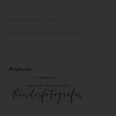
Tel.: 09546/ 342022
Mobil: 0160/ 94194374
E-Mail:
info@peggypfotenhauer.de
Mitglied bei