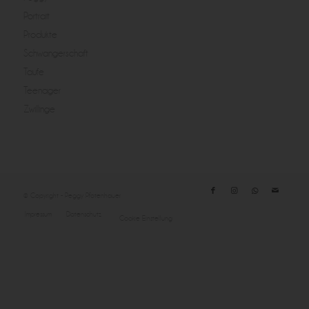
Portrait
Produkte
Schwangerschaft
Taufe
Teenager
Zwillinge
© Copyright - Peggy Pfotenhauer
Impressum
Datenschutz
Cookie Einstellung