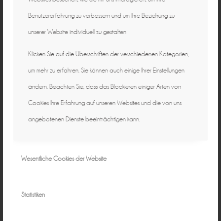
Benutzererfahrung zu verbessern und um Ihre Beziehung zu
unserer Website individuell zu gestalten
Klicken Sie auf die Überschriften der verschiedenen Kategorien,
um mehr zu erfahren. Sie können auch einige Ihrer Einstellungen
ändern. Beachten Sie, dass das Blockieren einiger Arten von
Cookies Ihre Erfahrung auf unseren Websites und die von uns
angebotenen Dienste beeinträchtigen kann.
Wesentliche Cookies der Website
Statistiken