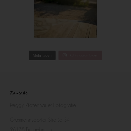
Mehr laden
Auf Instagram folgen
Kontakt
Peggy Pfotenhauer Fotografie
Grasmannsdorfer Straße 34
96138 Burgebrach