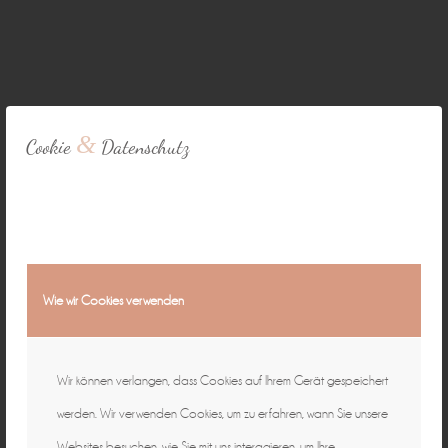
Natürliche Fotografie für zeitlose
&
Cookie
Datenschutz
Erinnerungen ♡
individuell & authentisch
Baby • Familie • Schwangerschaft •
Wie wir Cookies verwenden
Hochzeit • Business
15 Jahre in Bamberg
Wir können verlangen, dass Cookies auf Ihrem Gerät gespeichert
werden. Wir verwenden Cookies, um zu erfahren, wann Sie unsere
Websites besuchen, wie Sie mit uns interagieren, um Ihre