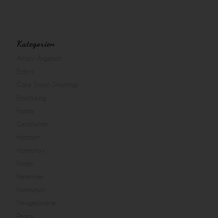
Kategorien
Aktion/ Angebot
Babys
Cake Smash Shootings
Einschulung
Familie
Geschwister
Hochzeit
Homestory
Kinder
Kleinkinder
Kommunion
Neugeborene
Peggy