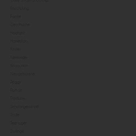
Cake Smash Shootings
Einschulung
Familie
Geschwister
Hochzeit
Homestory
Kinder
Kleinkinder
Kommunion
Neugeborene
Peggy
Portrait
Produkte
Schwangerschaft
Taufe
Teenager
Zwillinge