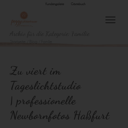
Kundengalerie
Gästebuch
Archiv für die Kategorie: Familie
Startseite
/
Blog
/
Familie
Zu viert im
Tageslichtstudio
| professionelle
Newbornfotos Haßfurt