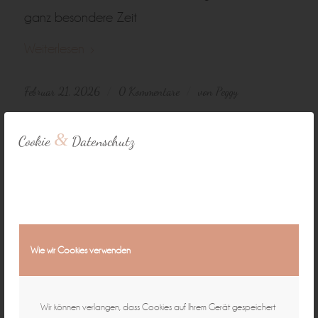
ganz besondere Zeit
Weiterlesen
Februar 21, 2026
0 Kommentare
von
Peggy
/
/
&
Cookie
Datenschutz
1
2
3
›
»
Seite 1 von 28
Wie wir Cookies verwenden
Natürliche Fotografie für zeitlose
Wir können verlangen, dass Cookies auf Ihrem Gerät gespeichert