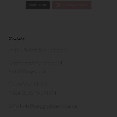
Mehr laden
Auf Instagram folgen
Kontakt
Peggy Pfotenhauer Fotografie
Grasmannsdorfer Straße 34
96138 Burgebrach
Tel.: 09546/ 342022
Mobil: 0160/ 94194374
E-Mail:
info@peggypfotenhauer.de