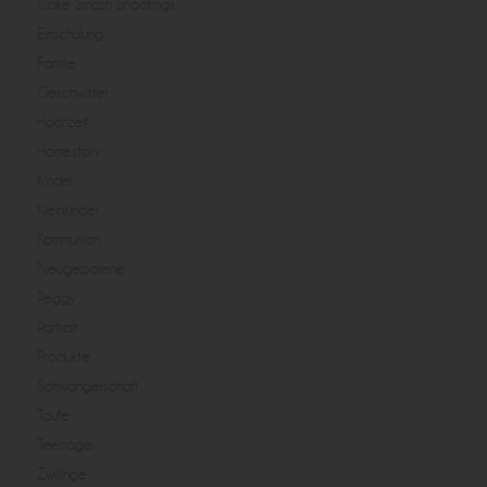
Cake Smash Shootings
Einschulung
Familie
Geschwister
Hochzeit
Homestory
Kinder
Kleinkinder
Kommunion
Neugeborene
Peggy
Portrait
Produkte
Schwangerschaft
Taufe
Teenager
Zwillinge