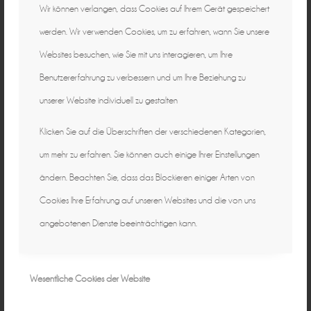
Wir können verlangen, dass Cookies auf Ihrem Gerät gespeichert
werden. Wir verwenden Cookies, um zu erfahren, wann Sie unsere
Websites besuchen, wie Sie mit uns interagieren, um Ihre
Benutzererfahrung zu verbessern und um Ihre Beziehung zu
unserer Website individuell zu gestalten
Klicken Sie auf die Überschriften der verschiedenen Kategorien,
um mehr zu erfahren. Sie können auch einige Ihrer Einstellungen
ändern. Beachten Sie, dass das Blockieren einiger Arten von
Cookies Ihre Erfahrung auf unseren Websites und die von uns
angebotenen Dienste beeinträchtigen kann.
Wesentliche Cookies der Website