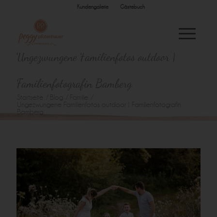
Kundengalerie
Gästebuch
Ungezwungene Familienfotos outdoor |
Familienfotografin Bamberg
Startseite
/
Blog
/
Familie
/
Ungezwungene Familienfotos outdoor | Familienfotografin
Bamberg