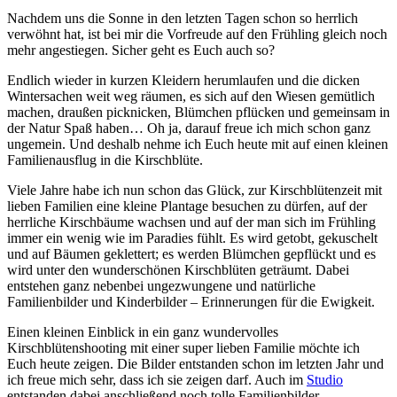
Nachdem uns die Sonne in den letzten Tagen schon so herrlich
verwöhnt hat, ist bei mir die Vorfreude auf den Frühling gleich noch
mehr angestiegen. Sicher geht es Euch auch so?
Endlich wieder in kurzen Kleidern herumlaufen und die dicken
Wintersachen weit weg räumen, es sich auf den Wiesen gemütlich
machen, draußen picknicken, Blümchen pflücken und gemeinsam in
der Natur Spaß haben… Oh ja, darauf freue ich mich schon ganz
ungemein. Und deshalb nehme ich Euch heute mit auf einen kleinen
Familienausflug in die Kirschblüte.
Viele Jahre habe ich nun schon das Glück, zur Kirschblütenzeit mit
lieben Familien eine kleine Plantage besuchen zu dürfen, auf der
herrliche Kirschbäume wachsen und auf der man sich im Frühling
immer ein wenig wie im Paradies fühlt. Es wird getobt, gekuschelt
und auf Bäumen geklettert; es werden Blümchen gepflückt und es
wird unter den wunderschönen Kirschblüten geträumt. Dabei
entstehen ganz nebenbei ungezwungene und natürliche
Familienbilder und Kinderbilder – Erinnerungen für die Ewigkeit.
Einen kleinen Einblick in ein ganz wundervolles
Kirschblütenshooting mit einer super lieben Familie möchte ich
Euch heute zeigen. Die Bilder entstanden schon im letzten Jahr und
ich freue mich sehr, dass ich sie zeigen darf. Auch im
Studio
entstanden dabei anschließend noch tolle Familienbilder.