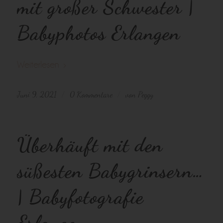
mit großer Schwester |
Babyphotos Erlangen
Weiterlesen
Juni 9, 2021
0 Kommentare
von
Peggy
/
/
Überhäuft mit den
süßesten Babygrinsern…
| Babyfotografie
Erlangen