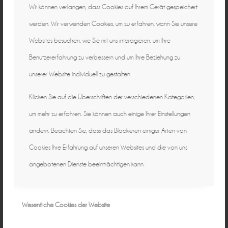
Wir können verlangen, dass Cookies auf Ihrem Gerät gespeichert
werden. Wir verwenden Cookies, um zu erfahren, wann Sie unsere
Websites besuchen, wie Sie mit uns interagieren, um Ihre
Benutzererfahrung zu verbessern und um Ihre Beziehung zu
unserer Website individuell zu gestalten
Klicken Sie auf die Überschriften der verschiedenen Kategorien,
um mehr zu erfahren. Sie können auch einige Ihrer Einstellungen
ändern. Beachten Sie, dass das Blockieren einiger Arten von
Cookies Ihre Erfahrung auf unseren Websites und die von uns
angebotenen Dienste beeinträchtigen kann.
Wesentliche Cookies der Website