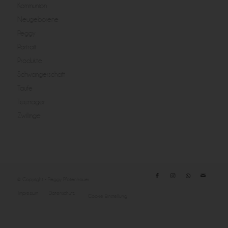
Kommunion
Neugeborene
Peggy
Portrait
Produkte
Schwangerschaft
Taufe
Teenager
Zwillinge
© Copyright - Peggy Pfotenhauer
Impressum
Datenschutz
Cookie Einstellung