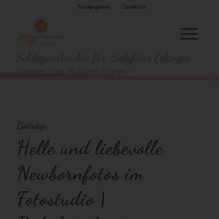
Kundengalerie
Gästebuch
Schlagwortarchiv für: Babyfotos Erlangen
Startseite
/
Blog
/
Babyfotos Erlangen
Beiträge
Helle und liebevolle
Newbornfotos im
Fotostudio |