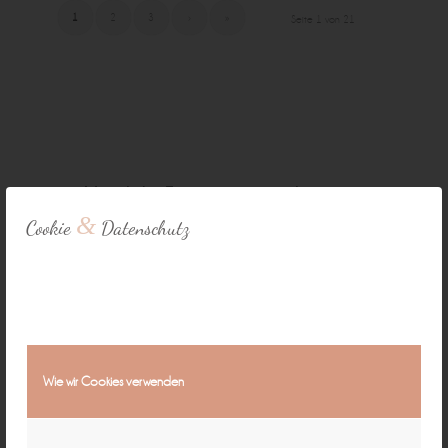
1
2
3
›
»
Seite 1 von 21
Natürliche Fotografie für zeitlose
&
Cookie
Datenschutz
Erinnerungen ♡
individuell & authentisch
Baby • Familie • Schwangerschaft •
Wie wir Cookies verwenden
Hochzeit • Business
15 Jahre in Bamberg