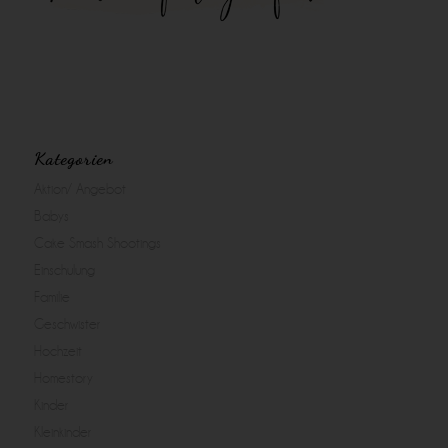
Kategorien
Aktion/ Angebot
Babys
Cake Smash Shootings
Einschulung
Familie
Geschwister
Hochzeit
Homestory
Kinder
Kleinkinder