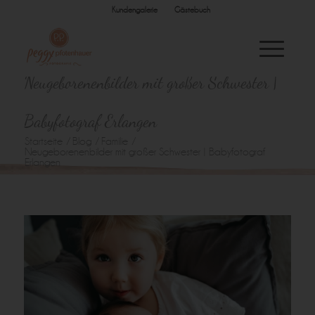
Kundengalerie
Gästebuch
Neugeborenenbilder mit großer Schwester |
Babyfotograf Erlangen
Startseite
/
Blog
/
Familie
/
Neugeborenenbilder mit großer Schwester | Babyfotograf
Erlangen