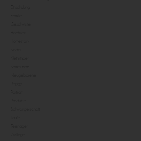
Einschulung
Familie
Geschwister
Hochzeit
Homestory
Kinder
Kleinkinder
Kommunion
Neugeborene
Peggy
Portrait
Produkte
Schwangerschaft
Taufe
Teenager
Zwillinge