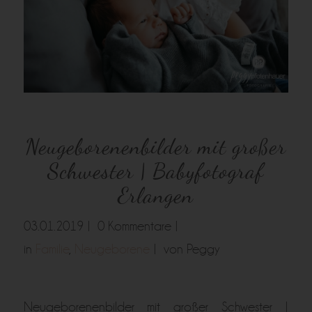
Neugeborenenbilder mit großer
Schwester | Babyfotograf
Erlangen
03.01.2019 |
0 Kommentare |
in
Familie
,
Neugeborene
|
von Peggy
Neugeborenenbilder mit großer Schwester |