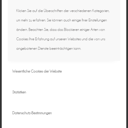
Klicken Sie auf die Überschriften der verschiedenen Kategorien,
um mehr zu erfahren. Sie können auch einige Ihrer Einstellungen
ändern. Beachten Sie, dass das Blockieren einiger Arten von
Cookies Ihre Erfahrung auf unseren Websites und die von uns
angebotenen Dienste beeinträchtigen kann.
Wesentliche Cookies der Website
Statistiken
Datenschutz-Bestimmungen