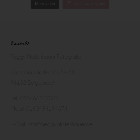
Mehr laden
Auf Instagram folgen
Kontakt
Peggy Pfotenhauer Fotografie
Grasmannsdorfer Straße 34
96138 Burgebrach
Tel.: 09546/ 342022
Mobil: 0160/ 94194374
E-Mail:
info@peggypfotenhauer.de