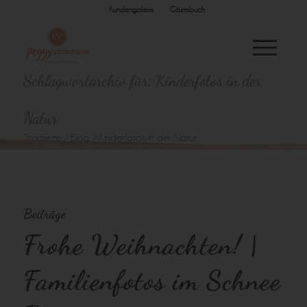
Kundengalerie
Gästebuch
Schlagwortarchiv für: Kinderfotos in der
Natur
Startseite
/
Blog
/
Kinderfotos in der Natur
Beiträge
Frohe Weihnachten! |
Familienfotos im Schnee