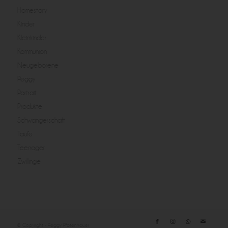
Homestory
Kinder
Kleinkinder
Kommunion
Neugeborene
Peggy
Portrait
Produkte
Schwangerschaft
Taufe
Teenager
Zwillinge
© Copyright - Peggy Pfotenhauer