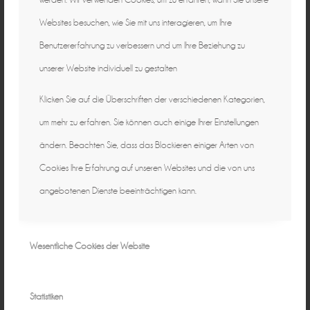
Websites besuchen, wie Sie mit uns interagieren, um Ihre
Benutzererfahrung zu verbessern und um Ihre Beziehung zu
unserer Website individuell zu gestalten
Klicken Sie auf die Überschriften der verschiedenen Kategorien,
um mehr zu erfahren. Sie können auch einige Ihrer Einstellungen
ändern. Beachten Sie, dass das Blockieren einiger Arten von
Cookies Ihre Erfahrung auf unseren Websites und die von uns
angebotenen Dienste beeinträchtigen kann.
Wesentliche Cookies der Website
Statistiken