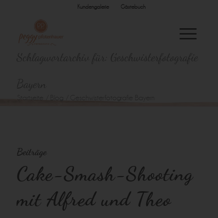
Kundengalerie
Gästebuch
Schlagwortarchiv für: Geschwisterfotografie
Bayern
Startseite
/
Blog
/
Geschwisterfotografie Bayern
Beiträge
Cake-Smash-Shooting
mit Alfred und Theo