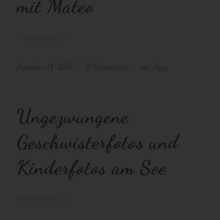
mit Mateo
Weiterlesen
September 14, 2017
0 Kommentare
von
Peggy
/
/
Ungezwungene
Geschwisterfotos und
Kinderfotos am See
Weiterlesen