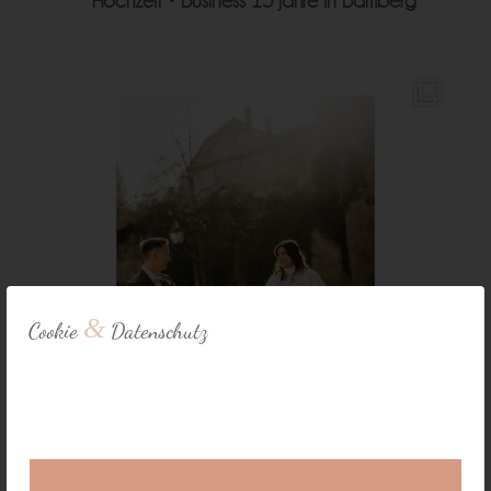
Hochzeit • Business
15 Jahre in Bamberg
&
Cookie
Datenschutz