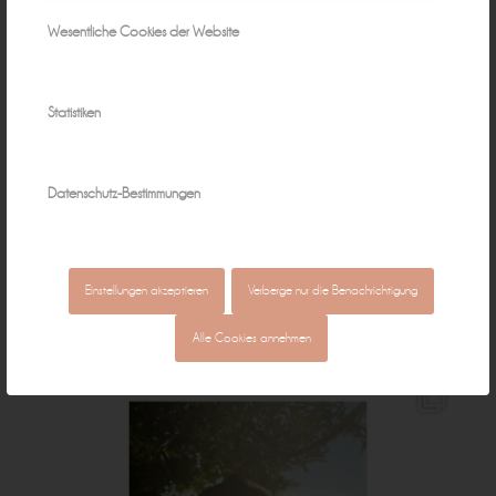
Wesentliche Cookies der Website
Statistiken
Datenschutz-Bestimmungen
Einstellungen akzeptieren
Verberge nur die Benachrichtigung
Alle Cookies annehmen