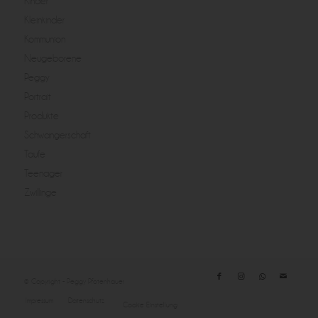
Kinder
Kleinkinder
Kommunion
Neugeborene
Peggy
Portrait
Produkte
Schwangerschaft
Taufe
Teenager
Zwillinge
© Copyright - Peggy Pfotenhauer
Impressum
Datenschutz
Cookie Einstellung