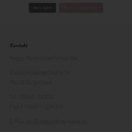
Mehr laden
Auf Instagram folgen
Kontakt
Peggy Pfotenhauer Fotografie
Grasmannsdorfer Straße 34
96138 Burgebrach
Tel.: 09546/ 342022
Mobil: 0160/ 94194374
E-Mail:
info@peggypfotenhauer.de