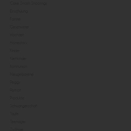
Cake Smash Shootings
Einschulung
Familie
Geschwister
Hochzeit
Homestory
Kinder
Kleinkinder
Kommunion
Neugeborene
Peggy
Portrait
Produkte
Schwangerschaft
Taufe
Teenager
Zwillinge