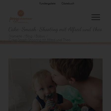
Kundengalerie
Gästebuch
Cake-Smash-Shooting mit Alfred und Theo
Startseite
/
Blog
/
Babys
/
Cake-Smash-Shooting mit Alfred und Theo