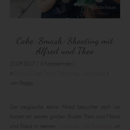
Cake-Smash-Shooting mit
Alfred und Theo
21.09.2017 |
0 Kommentare |
in
Babys
,
Cake Smash Shootings
,
Geschwister
|
von Peggy
Der megasüße kleine Alfred besuchte mich vor
Kurzem mit seinem großen Bruder Theo und Mama
und Papa in meinem
Fotostudio bei Bamberg
, um