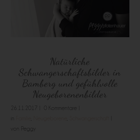
Natürliche
Schwangerschaftsbilder in
Bamberg und gefühlvolle
Neugeborenenbilder
26.11.2017 |
0 Kommentare |
in
Familie
,
Neugeborene
,
Schwangerschaft
|
von Peggy