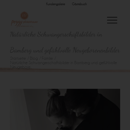
Kundengalerie
Gästebuch
Natürliche Schwangerschaftsbilder in
Bamberg und gefühlvolle Neugeborenenbilder
Startseite
/
Blog
/
Familie
/
Natürliche Schwangerschaftsbilder in Bamberg und gefühlvolle
Neugebore...