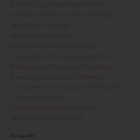
Famillienfotos
,
natürliche Babybauchfotos
Bamberg
,
natürliche Fotografie
,
neugeboren
,
neugeboren in Bamberg
,
Neugeborenenfotografie
,
Neugeborenenfotografie Nürnberg
,
Neugeborenenfotos
,
Neugeborenenfotos
Bamberg
,
newbornfotografie
,
Newbornfotos
Bamberg
,
newbornphotos Oberfranken
,
Schwangerenfotos
,
Schwangerschaftsfotografie
,
Schwangerschaftsfotos
,
Schwangerschaftsfotoshooting
,
zarte
Neugeborenenbilder Bamberg
Eintrag teilen