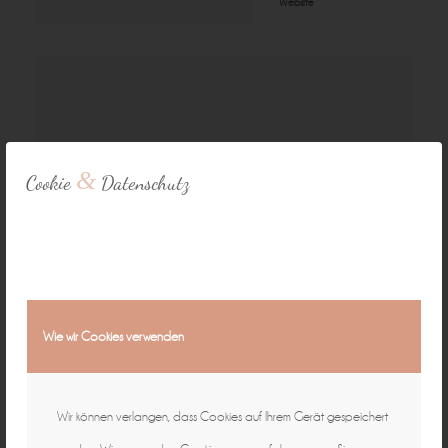
Website
&
Cookie
Datenschutz
Mit der Nutzung dieses Formulars erklären Sie sich mit der Speicherung und
Verarbeitung Ihrer Daten einverstanden. (Zur
Datenschutzerklärung
) *
Wie wir Cookies verwenden
Wir können verlangen, dass Cookies auf Ihrem Gerät gespeichert