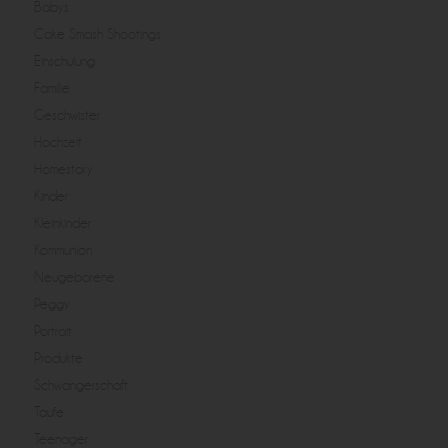
Babys
Cake Smash Shootings
Einschulung
Familie
Geschwister
Hochzeit
Homestory
Kinder
Kleinkinder
Kommunion
Neugeborene
Peggy
Portrait
Produkte
Schwangerschaft
Taufe
Teenager