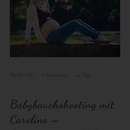
Mai 29, 2015
0 Kommentare
von
Peggy
/
/
Babybauchshooting mit
Caroline –