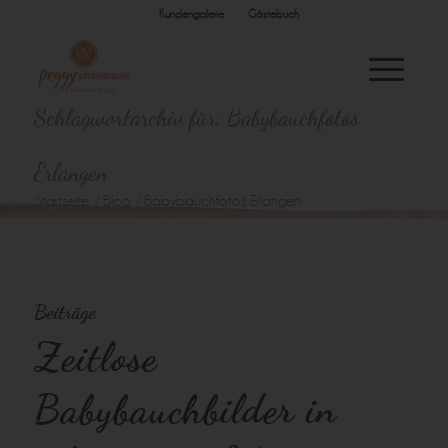
Kundengalerie
Gästebuch
Schlagwortarchiv für: Babybauchfotos
Erlangen
Startseite
/
Blog
/
Babybauchfotos Erlangen
Beiträge
Zeitlose
Babybauchbilder in