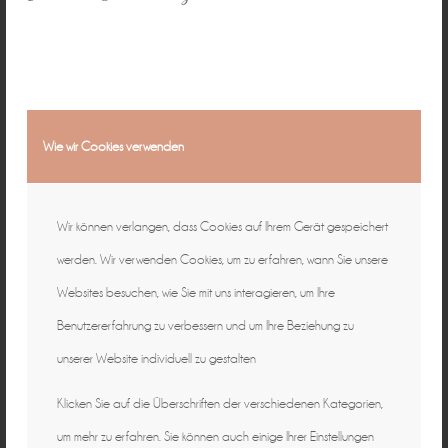
gemütlich im Bauch einkuschelte, das Licht der Welt
erblickt und Mama und Papa haben eine
wunderschöne Erinnerung an eine einmalige
Zeit…
Wie wir Cookies verwenden
Wir können verlangen, dass Cookies auf Ihrem Gerät gespeichert
werden. Wir verwenden Cookies, um zu erfahren, wann Sie unsere
Websites besuchen, wie Sie mit uns interagieren, um Ihre
Benutzererfahrung zu verbessern und um Ihre Beziehung zu
unserer Website individuell zu gestalten
Klicken Sie auf die Überschriften der verschiedenen Kategorien,
um mehr zu erfahren. Sie können auch einige Ihrer Einstellungen