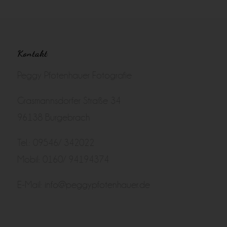
Kontakt
Peggy Pfotenhauer Fotografie
Grasmannsdorfer Straße 34
96138 Burgebrach
Tel.: 09546/ 342022
Mobil: 0160/ 94194374
E-Mail:
info@peggypfotenhauer.de