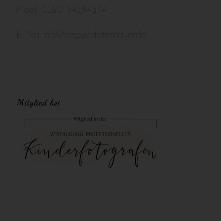
Mobil: 0160/ 94194374
E-Mail:
info@peggypfotenhauer.de
Mitglied bei