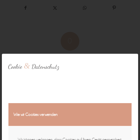
0
KOMMENTARE
&
Cookie
Datenschutz
Hinterlasse einen Kommentar
An der Diskussion beteiligen?
Hinterlasse uns deinen Kommentar!
*
Name
Wie wir Cookies verwenden
*
E-Mail-Adresse
Wir können verlangen, dass Cookies auf Ihrem Gerät gespeichert