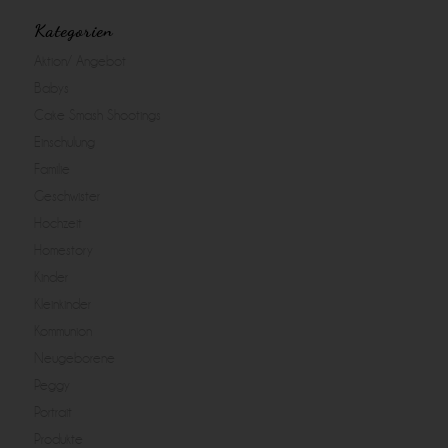
Kategorien
Aktion/ Angebot
Babys
Cake Smash Shootings
Einschulung
Familie
Geschwister
Hochzeit
Homestory
Kinder
Kleinkinder
Kommunion
Neugeborene
Peggy
Portrait
Produkte