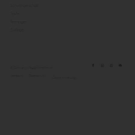
Schwangerschaft
Taufe
Teenager
Zwillinge
© Copyright - Peggy Pfotenhauer
Impressum
Datenschutz
Cookie Einstellung