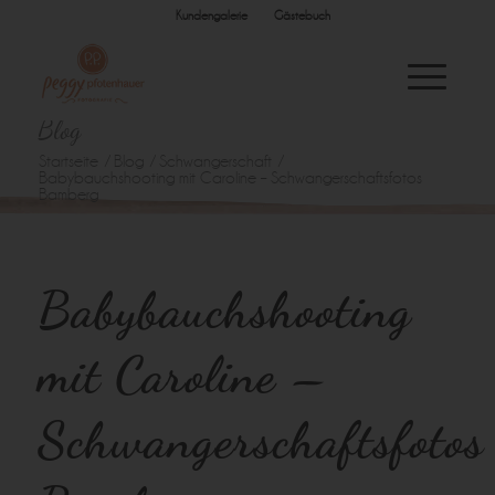
Kundengalerie
Gästebuch
Blog
Startseite
/
Blog
/
Schwangerschaft
/
Babybauchshooting mit Caroline – Schwangerschaftsfotos
Bamberg
Babybauchshooting
mit Caroline –
Schwangerschaftsfotos