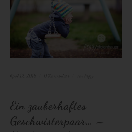
April 12, 2016
0 Kommentare
von
Peggy
/
/
Ein zauberhaftes
Geschwisterpaar… –