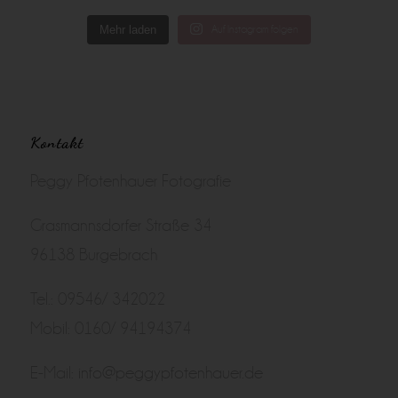
Mehr laden
Auf Instagram folgen
Kontakt
Peggy Pfotenhauer Fotografie
Grasmannsdorfer Straße 34
96138 Burgebrach
Tel.: 09546/ 342022
Mobil: 0160/ 94194374
E-Mail:
info@peggypfotenhauer.de