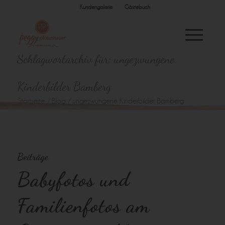
Kundengalerie
Gästebuch
Schlagwortarchiv für: ungezwungene
Kinderbilder Bamberg
Startseite
/
Blog
/
ungezwungene Kinderbilder Bamberg
Beiträge
Babyfotos und
Familienfotos am