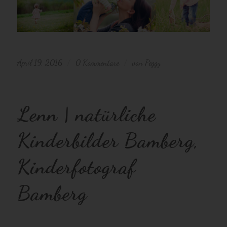
April 19, 2016
0 Kommentare
von
Peggy
/
/
Lenn | natürliche
Kinderbilder Bamberg,
Kinderfotograf
Bamberg