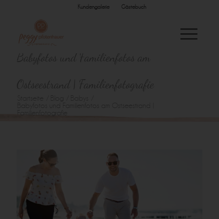
Kundengalerie
Gästebuch
Babyfotos und Familienfotos am
Ostseestrand | Familienfotografie
Startseite
/
Blog
/
Babys
/
Babyfotos und Familienfotos am Ostseestrand |
Familienfotografie