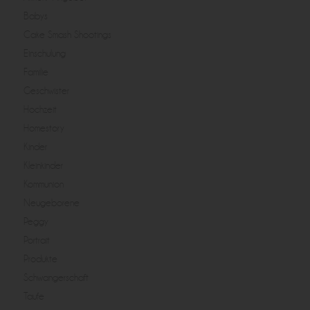
Babys
Cake Smash Shootings
Einschulung
Familie
Geschwister
Hochzeit
Homestory
Kinder
Kleinkinder
Kommunion
Neugeborene
Peggy
Portrait
Produkte
Schwangerschaft
Taufe