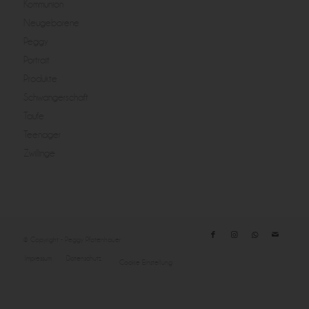
Kommunion
Neugeborene
Peggy
Portrait
Produkte
Schwangerschaft
Taufe
Teenager
Zwillinge
© Copyright - Peggy Pfotenhauer
Impressum
Datenschutz
Cookie Einstellung