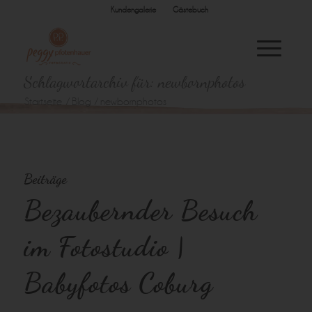
Kundengalerie
Gästebuch
Schlagwortarchiv für: newbornphotos
Startseite
/
Blog
/
newbornphotos
Beiträge
Bezaubernder Besuch
im Fotostudio |
Babyfotos Coburg