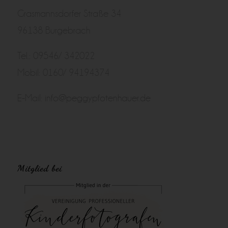
Grasmannsdorfer Straße 34
96138 Burgebrach
Tel.: 09546/ 342022
Mobil: 0160/ 94194374
E-Mail:
info@peggypfotenhauer.de
Mitglied bei