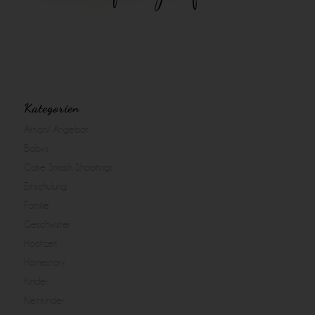
Kategorien
Aktion/ Angebot
Babys
Cake Smash Shootings
Einschulung
Familie
Geschwister
Hochzeit
Homestory
Kinder
Kleinkinder