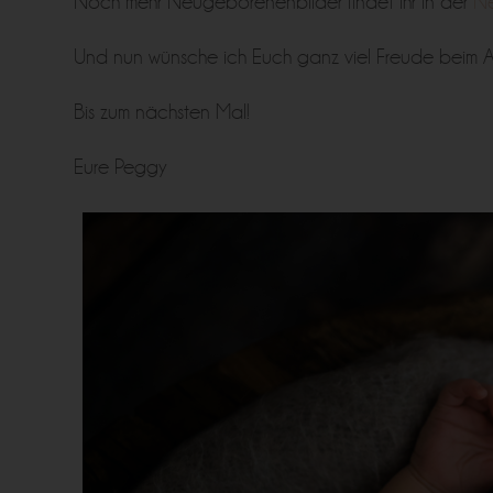
Noch mehr Neugeborenenbilder findet Ihr in der
Ne
Und nun wünsche ich Euch ganz viel Freude beim A
Bis zum nächsten Mal!
Eure Peggy