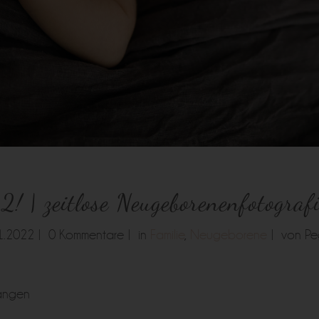
! | zeitlose Neugeborenenfotograf
1.2022 |
0 Kommentare |
in
Familie
,
Neugeborene
|
von P
langen