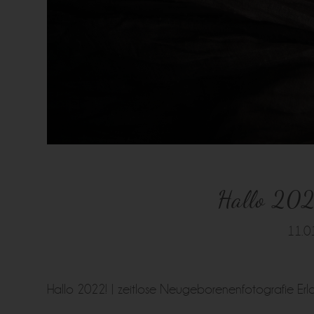
Hallo 2022
11.0
Hallo 2022! | zeitlose Neugeborenenfotografie Er