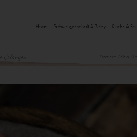
Home
Schwangerschaft & Baby
Kinder & Fam
ie Erlangen
Startseite
/
Blog
/
Fa