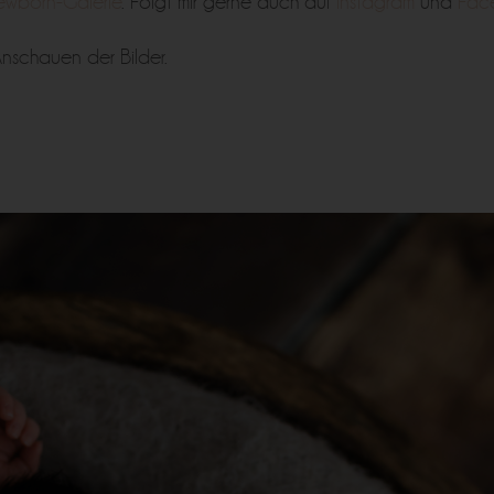
wborn-Galerie
. Folgt mir gerne auch auf
Instagram
und
Fac
nschauen der Bilder.