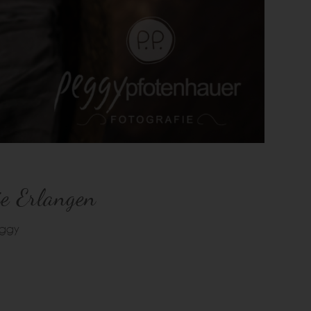
ie Erlangen
eggy