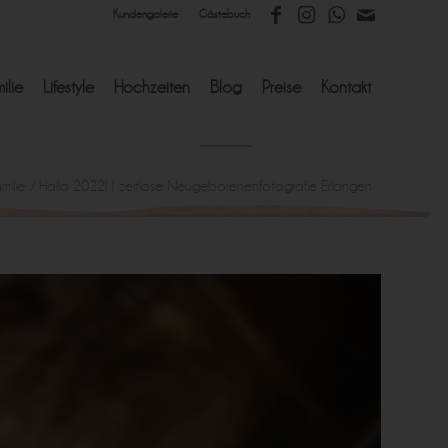
Kundengalerie
Gästebuch
ilie
Lifestyle
Hochzeiten
Blog
Preise
Kontakt
milie
/
Hallo 2022! | zeitlose Neugeborenenfotografie Erlangen