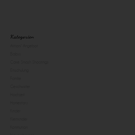
Kategorien
Aktion/ Angebot
Babys
Cake Smash Shootings
Einschulung
Familie
Geschwister
Hochzeit
Homestory
Kinder
Kleinkinder
Kommunion