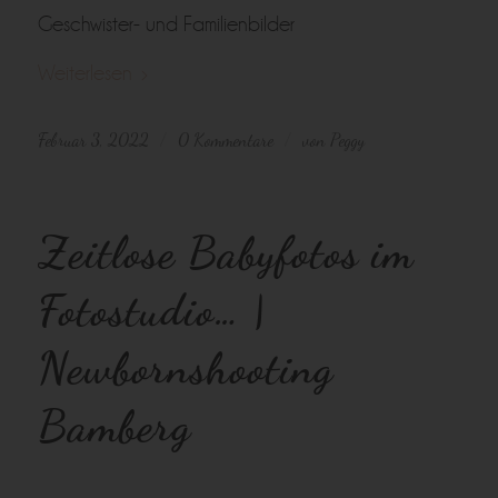
Geschwister- und Familienbilder
Weiterlesen
Februar 3, 2022
0 Kommentare
von
Peggy
/
/
Zeitlose Babyfotos im
Fotostudio… |
Newbornshooting
Bamberg