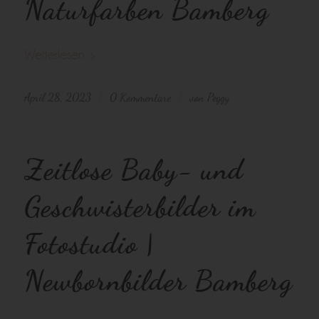
Naturfarben Bamberg
Weiterlesen
April 28, 2023
0 Kommentare
von
Peggy
/
/
Zeitlose Baby- und
Geschwisterbilder im
Fotostudio |
Newbornbilder Bamberg