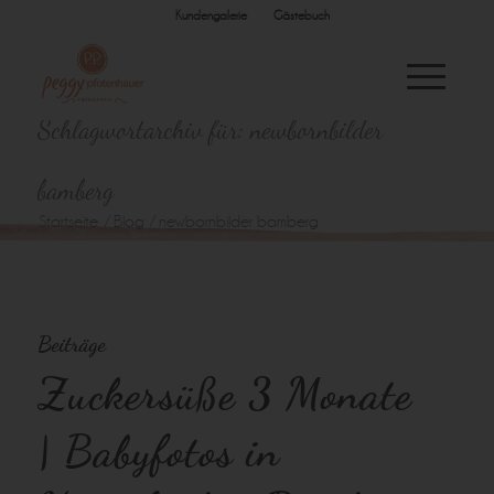
Kundengalerie
Gästebuch
Schlagwortarchiv für: newbornbilder
bamberg
Startseite
/
Blog
/
newbornbilder bamberg
Beiträge
Zuckersüße 3 Monate
| Babyfotos in