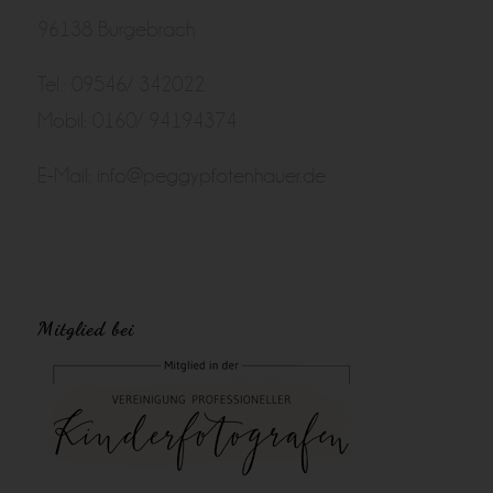
96138 Burgebrach
Tel.: 09546/ 342022
Mobil: 0160/ 94194374
E-Mail:
info@peggypfotenhauer.de
Mitglied bei