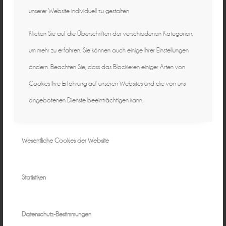
unserer Website individuell zu gestalten
Klicken Sie auf die Überschriften der verschiedenen Kategorien,
um mehr zu erfahren. Sie können auch einige Ihrer Einstellungen
ändern. Beachten Sie, dass das Blockieren einiger Arten von
Cookies Ihre Erfahrung auf unseren Websites und die von uns
angebotenen Dienste beeinträchtigen kann.
Wesentliche Cookies der Website
Statistiken
Datenschutz-Bestimmungen