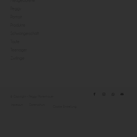
Neugeborene
Peggy
Portrait
Produkte
Schwangerschaft
Taufe
Teenager
Zwillinge
© Copyright - Peggy Pfotenhauer
Impressum
Datenschutz
Cookie Einstellung