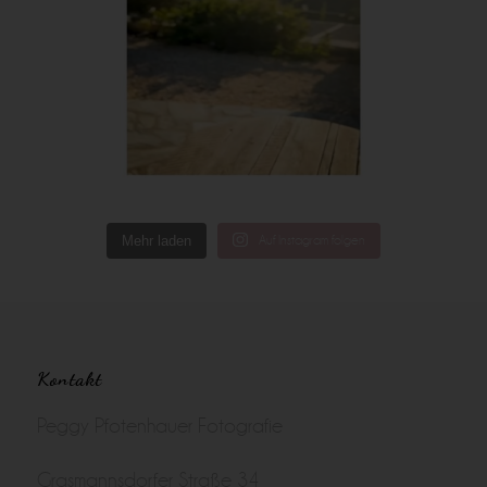
Mehr laden
Auf Instagram folgen
Kontakt
Peggy Pfotenhauer Fotografie
Grasmannsdorfer Straße 34