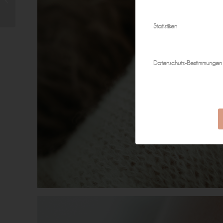
festhalten… |
Neugeborenenfotos...
Statistiken
Datenschutz-Bestimmungen