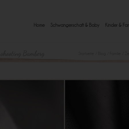
Home
Schwangerschaft & Baby
Kinder & Fam
nshooting Bamberg
Startseite
/
Blog
/
Familie
/
Ze