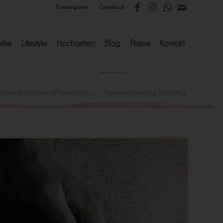
Kundengalerie
Gästebuch
ilie
Lifestyle
Hochzeiten
Blog
Preise
Kontakt
itlose Babyfotos im Fotostudio… | Newbornshooting Bamberg