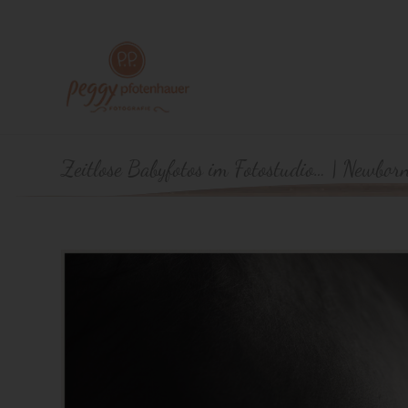
Zeitlose Babyfotos im Fotostudio… | Newbor