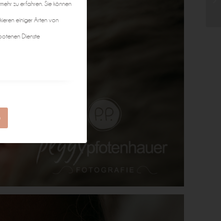
 mehr zu erfahren. Sie können
kieren einiger Arten von
botenen Dienste
n