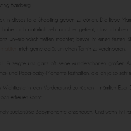
oting Bamberg
lick in dieses tolle Shooting geben zu dürfen. Die liebe M
habe mich natürlich sehr darüber gefreut, dass ich ihren
anz unverbindlich treffen möchtet, bevor Ihr einen festen S
ntaktiert
mich gerne dafür, um einen Termin zu vereinbaren.
toll. Er zeigte uns ganz oft seine wunderschönen großen 
Mama- und Papa-Baby-Momente festhalten, die ich ja so sehr m
 das Wichtigste in den Vordergrund zu rücken – nämlich Eue
och erfreuen könnt.
 mehr zuckersüße Babymomente anschauen. Und wenn Ihr Frag