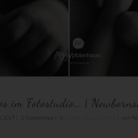
tos im Fotostudio… | Newborn
5.2019 |
0 Kommentare |
in
Familie
,
Neugeborene
|
von P