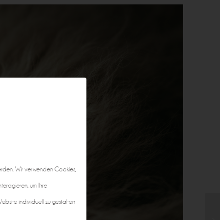
erden. Wir verwenden Cookies,
nteragieren, um Ihre
bsite individuell zu gestalten