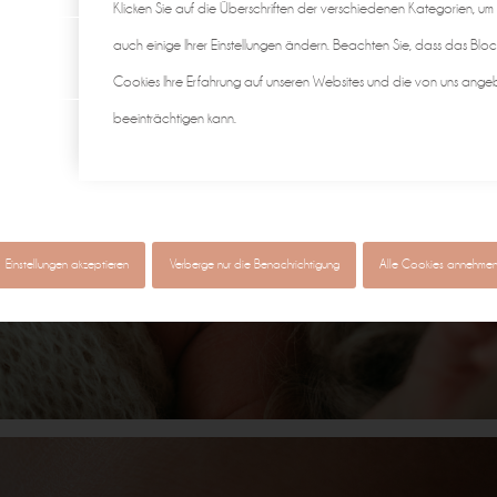
Klicken Sie auf die Überschriften der verschiedenen Kategorien, um
auch einige Ihrer Einstellungen ändern. Beachten Sie, dass das Bloc
Cookies Ihre Erfahrung auf unseren Websites und die von uns ange
beeinträchtigen kann.
Einstellungen akzeptieren
Verberge nur die Benachrichtigung
Alle Cookies annehme