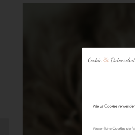
&
Cookie
Datenschut
Wie wir Cookies verwende
Den Zauber der ersten
Wesentliche Cookies der W
Wochen für immer