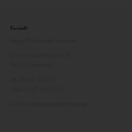
Kontakt
Peggy Pfotenhauer Fotografie
Grasmannsdorfer Straße 34
96138 Burgebrach
Tel.: 09546/ 342022
Mobil: 0160/ 94194374
E-Mail:
info@peggypfotenhauer.de