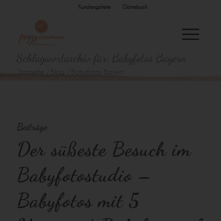
Kundengalerie
Gästebuch
Schlagwortarchiv für: Babyfotos Bayern
Startseite
/
Blog
/
Babyfotos Bayern
Beiträge
Der süßeste Besuch im
Babyfotostudio –
Babyfotos mit 5