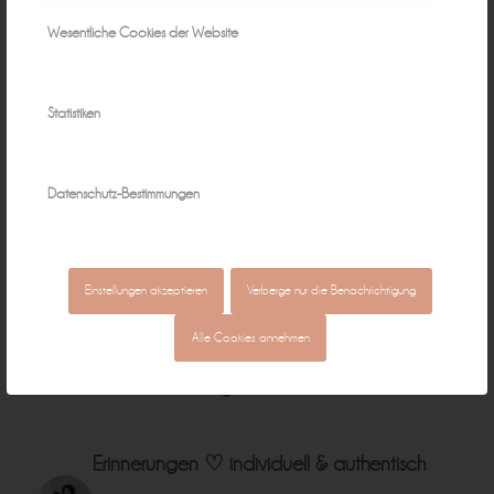
Wesentliche Cookies der Website
Statistiken
Mai 11, 2015
0 Kommentare
von
Peggy
/
/
Datenschutz-Bestimmungen
Einstellungen akzeptieren
Verberge nur die Benachrichtigung
Alle Cookies annehmen
Natürliche Fotografie für zeitlose
Erinnerungen ♡
individuell & authentisch