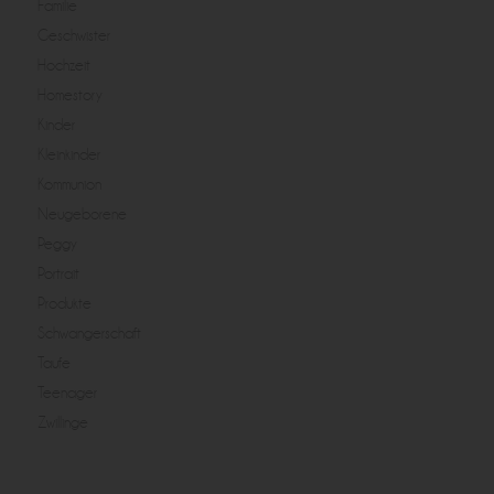
Familie
Geschwister
Hochzeit
Homestory
Kinder
Kleinkinder
Kommunion
Neugeborene
Peggy
Portrait
Produkte
Schwangerschaft
Taufe
Teenager
Zwillinge