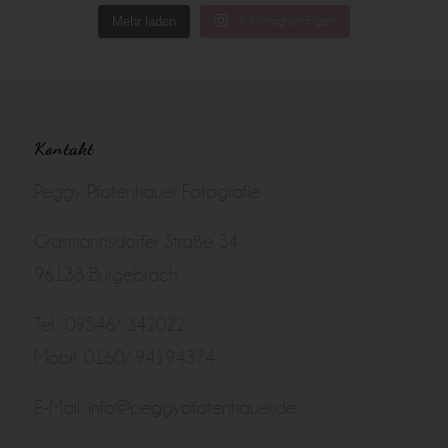
Mehr laden
Auf Instagram folgen
Kontakt
Peggy Pfotenhauer Fotografie
Grasmannsdorfer Straße 34
96138 Burgebrach
Tel.: 09546/ 342022
Mobil: 0160/ 94194374
E-Mail:
info@peggypfotenhauer.de