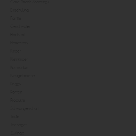
Cake Smash Shootings
Einschulung
Familie
Geschwister
Hochzeit
Homestory
Kinder
Kleinkinder
Kommunion
Neugeborene
Peggy
Portrait
Produkte
Schwangerschaft
Taufe
Teenager
Zwillinge