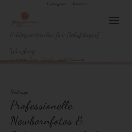
Kundengalerie
Gästebuch
Schlagwortarchiv für: Babyfotograf
Würzburg
Startseite
/
Blog
/
Babyfotograf Würzburg
Beiträge
Professionelle
Newbornfotos &