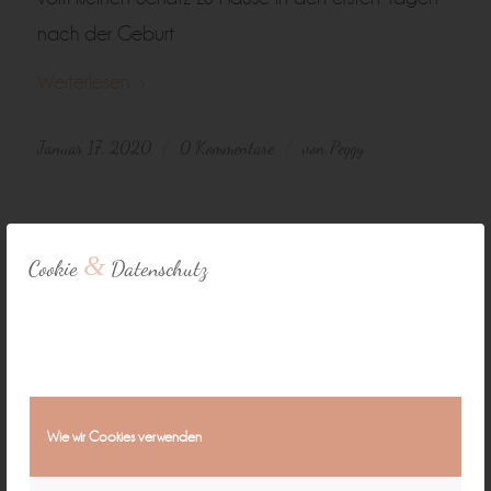
nach der Geburt
Weiterlesen
Januar 17, 2020
0 Kommentare
von
Peggy
/
/
1
2
3
Seite 1 von 3
&
Cookie
Datenschutz
Wie wir Cookies verwenden
Natürliche Fotografie für zeitlose