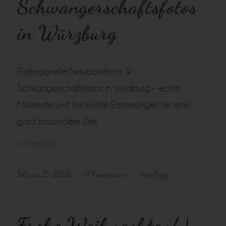
Schwangerschaftsfotos
in Würzburg
Professionelle Newbornfotos &
Schwangerschaftsfotos in Würzburg – echte
Momente und liebevolle Erinnerungen an eine
ganz besondere Zeit
Weiterlesen
Februar 21, 2026
0 Kommentare
von
Peggy
/
/
Frohe Weihnachten! |