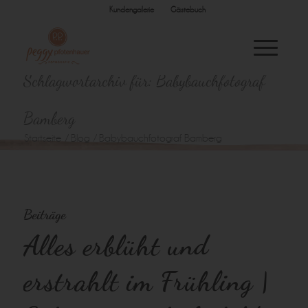
Kundengalerie
Gästebuch
Schlagwortarchiv für: Babybauchfotograf
Bamberg
Startseite
/
Blog
/
Babybauchfotograf Bamberg
Beiträge
Alles erblüht und
erstrahlt im Frühling |