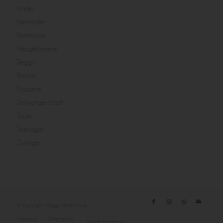
Kinder
Kleinkinder
Kommunion
Neugeborene
Peggy
Portrait
Produkte
Schwangerschaft
Taufe
Teenager
Zwillinge
© Copyright - Peggy Pfotenhauer
Impressum
Datenschutz
Cookie Einstellung