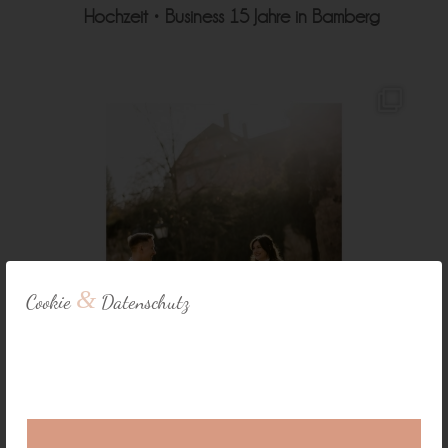
Hochzeit • Business
15 Jahre in Bamberg
&
Cookie
Datenschutz