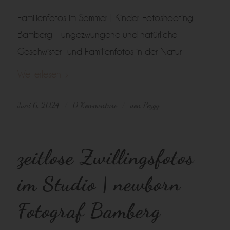
Familienfotos im Sommer | Kinder-Fotoshooting
Bamberg – ungezwungene und natürliche
Geschwister- und Familienfotos in der Natur
Weiterlesen
Juni 6, 2024
0 Kommentare
von
Peggy
/
/
zeitlose Zwillingsfotos
im Studio | newborn
Fotograf Bamberg