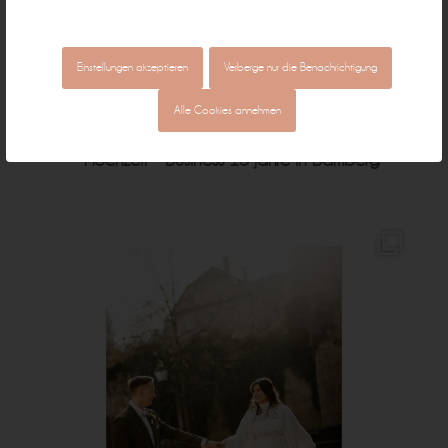
Erinnerungen ♡
individuell & authentisch
Einstellungen akzeptieren
Verberge nur die Benachrichtigung
Baby • Familie • Schwangerschaft •
Alle Cookies annehmen
Hochzeit • Business
15 Jahre in Bamberg