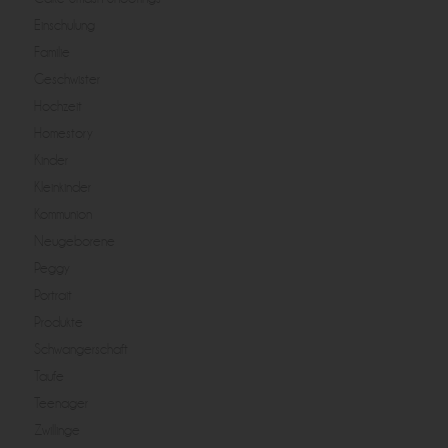
Einschulung
Familie
Geschwister
Hochzeit
Homestory
Kinder
Kleinkinder
Kommunion
Neugeborene
Peggy
Portrait
Produkte
Schwangerschaft
Taufe
Teenager
Zwillinge