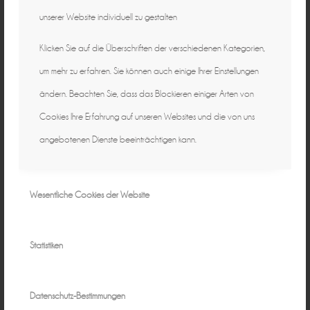
unserer Website individuell zu gestalten
Klicken Sie auf die Überschriften der verschiedenen Kategorien,
um mehr zu erfahren. Sie können auch einige Ihrer Einstellungen
ändern. Beachten Sie, dass das Blockieren einiger Arten von
Cookies Ihre Erfahrung auf unseren Websites und die von uns
September 1, 2014
0 Kommentare
von
Peggy
/
/
angebotenen Dienste beeinträchtigen kann.
Wesentliche Cookies der Website
Statistiken
Natürliche Fotografie für zeitlose
Datenschutz-Bestimmungen