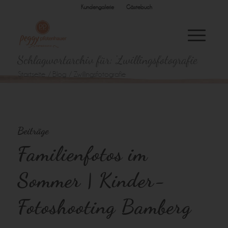
Kundengalerie
Gästebuch
Schlagwortarchiv für: Zwillingsfotografie
Startseite
/
Blog
/
Zwillingsfotografie
Beiträge
Familienfotos im
Sommer | Kinder-
Fotoshooting Bamberg