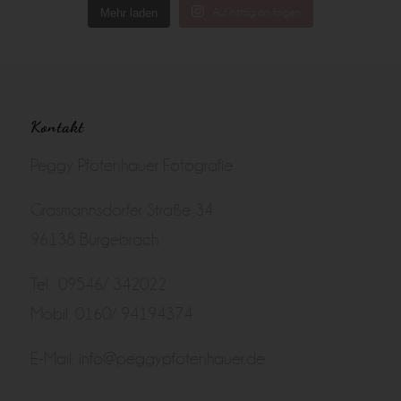
Mehr laden
Auf Instagram folgen
Kontakt
Peggy Pfotenhauer Fotografie
Grasmannsdorfer Straße 34
96138 Burgebrach
Tel.: 09546/ 342022
Mobil: 0160/ 94194374
E-Mail:
info@peggypfotenhauer.de