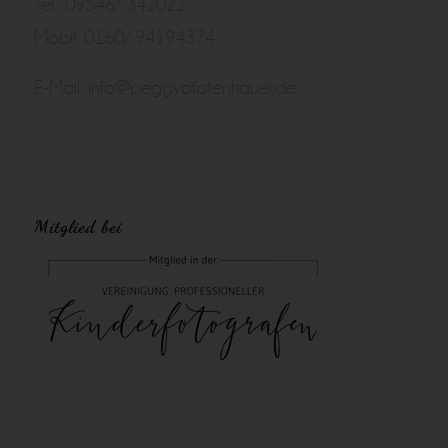
Tel.: 09546/ 342022
Mobil: 0160/ 94194374
E-Mail:
info@peggypfotenhauer.de
Mitglied bei