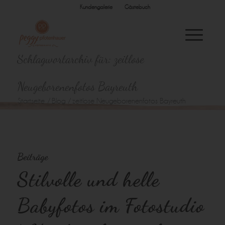
Kundengalerie
Gästebuch
Schlagwortarchiv für: zeitlose
Neugeborenenfotos Bayreuth
Startseite
/
Blog
/
zeitlose Neugeborenenfotos Bayreuth
Beiträge
Stilvolle und helle
Babyfotos im Fotostudio