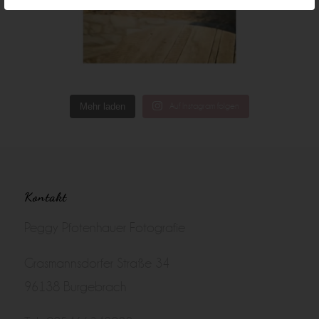
Mehr laden
Auf Instagram folgen
Kontakt
Peggy Pfotenhauer Fotografie
Grasmannsdorfer Straße 34
96138 Burgebrach