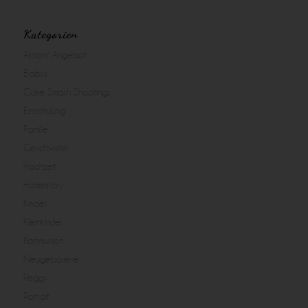
Kategorien
Aktion/ Angebot
Babys
Cake Smash Shootings
Einschulung
Familie
Geschwister
Hochzeit
Homestory
Kinder
Kleinkinder
Kommunion
Neugeborene
Peggy
Portrait