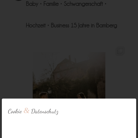
Baby • Familie • Schwangerschaft •
Hochzeit • Business
15 Jahre in Bamberg
&
Cookie
Datenschutz