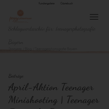
Kundengalerie
Gästebuch
Schlagwortarchiv für: Teenagerphotografie
Bayern
Startseite
/
Blog
/
Teenagerphotografie Bayern
Beiträge
April-Aktion Teenager
Minishooting | Teenager