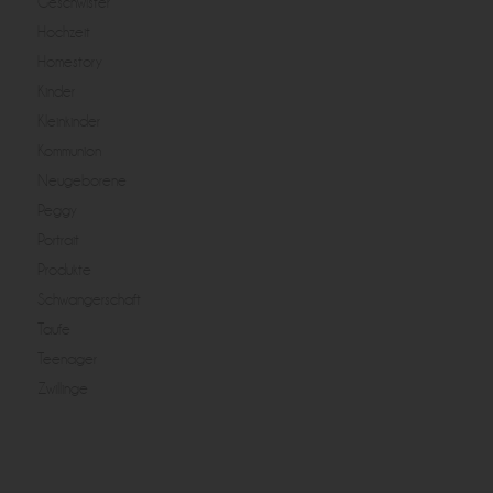
Geschwister
Hochzeit
Homestory
Kinder
Kleinkinder
Kommunion
Neugeborene
Peggy
Portrait
Produkte
Schwangerschaft
Taufe
Teenager
Zwillinge