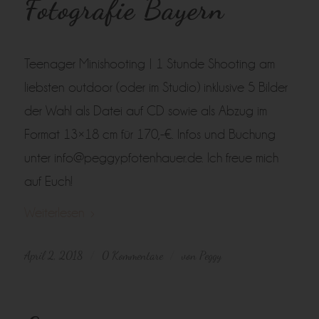
Fotografie Bayern
Teenager Minishooting | 1 Stunde Shooting am
liebsten outdoor (oder im Studio) inklusive 5 Bilder
der Wahl als Datei auf CD sowie als Abzug im
Format 13×18 cm für 170,-€. Infos und Buchung
unter info@peggypfotenhauer.de. Ich freue mich
auf Euch!
Weiterlesen
April 2, 2018
0 Kommentare
von
Peggy
/
/