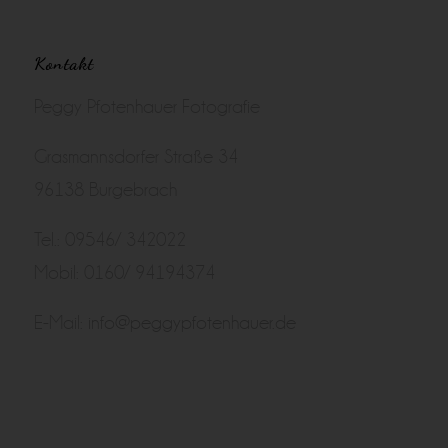
Kontakt
Peggy Pfotenhauer Fotografie
Grasmannsdorfer Straße 34
96138 Burgebrach
Tel.: 09546/ 342022
Mobil: 0160/ 94194374
E-Mail:
info@peggypfotenhauer.de