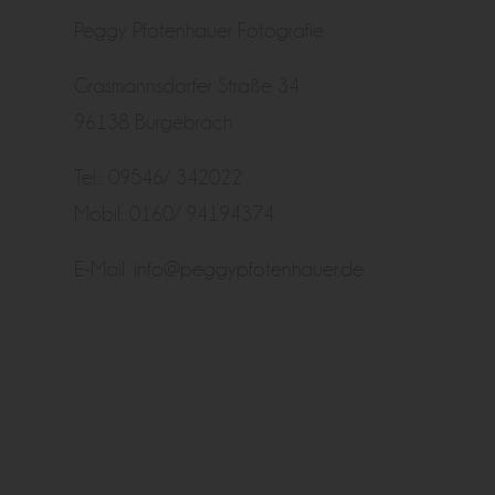
Peggy Pfotenhauer Fotografie
Grasmannsdorfer Straße 34
96138 Burgebrach
Tel.: 09546/ 342022
Mobil: 0160/ 94194374
E-Mail:
info@peggypfotenhauer.de