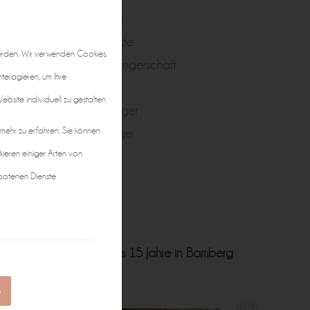
Portrait
Produkte
erden. Wir verwenden Cookies,
Schwangerschaft
nteragieren, um Ihre
Taufe
bsite individuell zu gestalten
Teenager
 mehr zu erfahren. Sie können
Zwillinge
kieren einiger Arten von
botenen Dienste
ft • Hochzeit • Business
15 Jahre in Bamberg
n