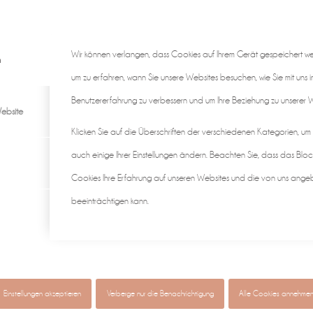
Wir können verlangen, dass Cookies auf Ihrem Gerät gespeichert w
n
um zu erfahren, wann Sie unsere Websites besuchen, wie Sie mit uns i
Benutzererfahrung zu verbessern und um Ihre Beziehung zu unserer We
ebsite
Klicken Sie auf die Überschriften der verschiedenen Kategorien, um
auch einige Ihrer Einstellungen ändern. Beachten Sie, dass das Bloc
Cookies Ihre Erfahrung auf unseren Websites und die von uns ange
beeinträchtigen kann.
gen ♡
individuell & authentisch
Baby • Familie • Schwangerscha
Einstellungen akzeptieren
Verberge nur die Benachrichtigung
Alle Cookies annehme