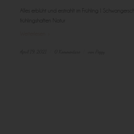
Alles erblüht und erstrahlt im Frühling | Schwanger
frühlingshaften Natur
Weiterlesen
April 19, 2021
0 Kommentare
von
Peggy
/
/