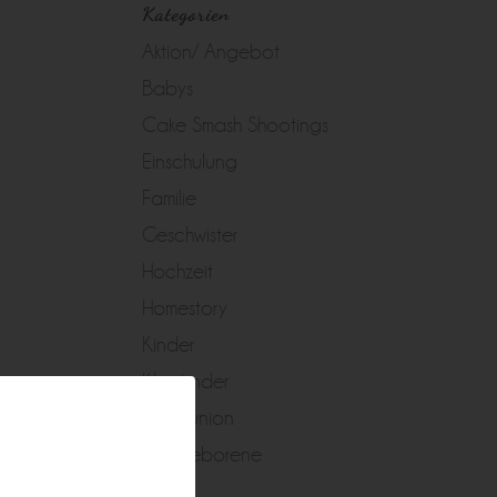
Kategorien
Aktion/ Angebot
Babys
Cake Smash Shootings
Einschulung
Familie
Geschwister
Hochzeit
Homestory
Kinder
Kleinkinder
Kommunion
Neugeborene
Peggy