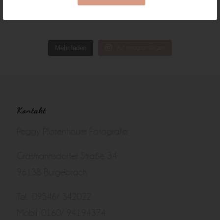
Mehr laden
Auf Instagram folgen
Kontakt
Peggy Pfotenhauer Fotografie
Grasmannsdorfer Straße 34
96138 Burgebrach
Tel.: 09546/ 342022
Mobil: 0160/ 94194374