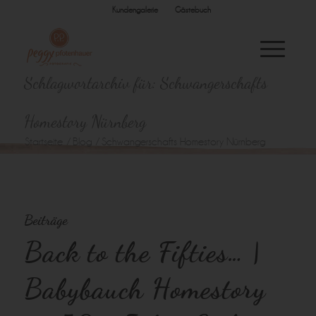
Kundengalerie
Gästebuch
Schlagwortarchiv für: Schwangerschafts
Homestory Nürnberg
Startseite
/
Blog
/
Schwangerschafts Homestory Nürnberg
Beiträge
Back to the Fifties… |
Babybauch Homestory