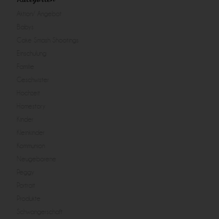
Aktion/ Angebot
Babys
Cake Smash Shootings
Einschulung
Familie
Geschwister
Hochzeit
Homestory
Kinder
Kleinkinder
Kommunion
Neugeborene
Peggy
Portrait
Produkte
Schwangerschaft