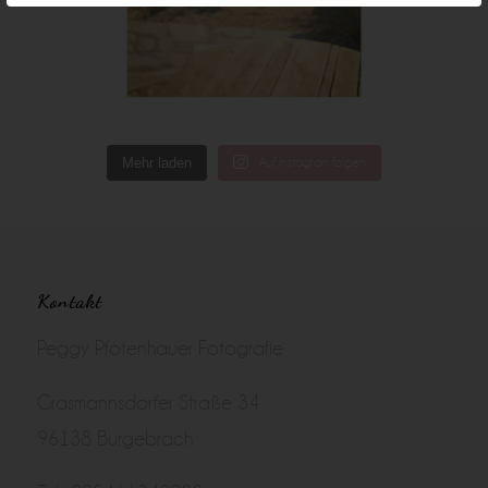
Mehr laden
Auf Instagram folgen
Kontakt
Peggy Pfotenhauer Fotografie
Grasmannsdorfer Straße 34
96138 Burgebrach