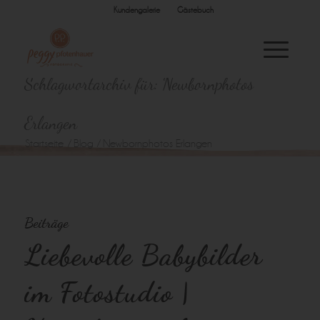
Kundengalerie
Gästebuch
Schlagwortarchiv für: Newbornphotos
Erlangen
Startseite
/
Blog
/
Newbornphotos Erlangen
Beiträge
Liebevolle Babybilder
im Fotostudio |