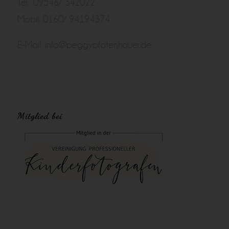
Tel.: 09546/ 342022
Mobil: 0160/ 94194374
E-Mail:
info@peggypfotenhauer.de
Mitglied bei