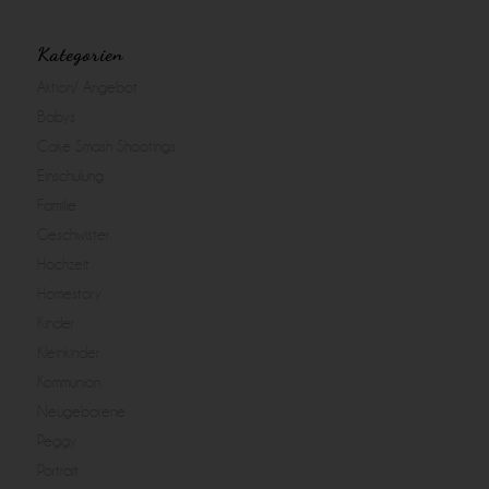
Kategorien
Aktion/ Angebot
Babys
Cake Smash Shootings
Einschulung
Familie
Geschwister
Hochzeit
Homestory
Kinder
Kleinkinder
Kommunion
Neugeborene
Peggy
Portrait