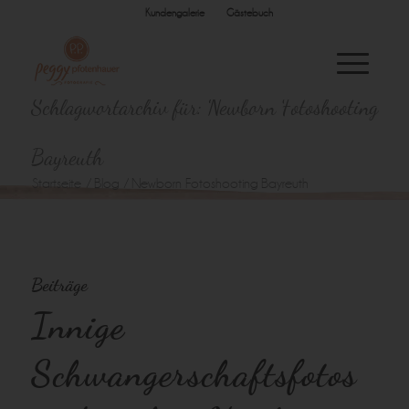
Kundengalerie
Gästebuch
Schlagwortarchiv für: Newborn Fotoshooting
Bayreuth
Startseite
/
Blog
/
Newborn Fotoshooting Bayreuth
Beiträge
Innige
Schwangerschaftsfotos