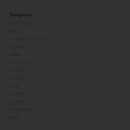
Kategorien
Aktion/ Angebot
Babys
Cake Smash Shootings
Einschulung
Familie
Geschwister
Hochzeit
Homestory
Kinder
Kleinkinder
Kommunion
Neugeborene
Peggy
Portrait