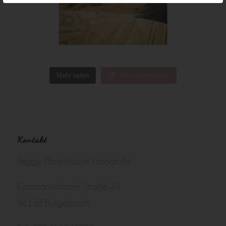
Mehr laden
Auf Instagram folgen
Kontakt
Peggy Pfotenhauer Fotografie
Grasmannsdorfer Straße 34
96138 Burgebrach