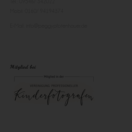
Tel.: 09546/ 342022
Mobil: 0160/ 94194374
E-Mail:
info@peggypfotenhauer.de
Mitglied bei