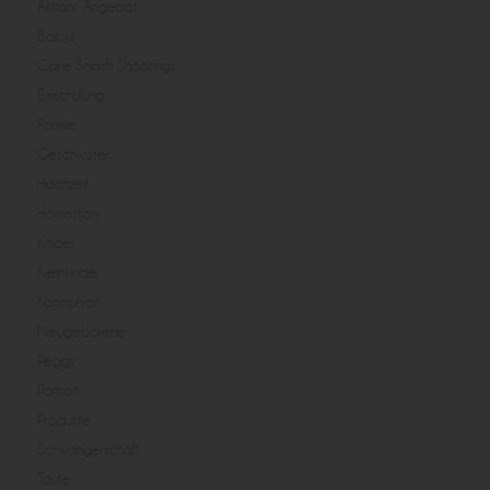
Aktion/ Angebot
Babys
Cake Smash Shootings
Einschulung
Familie
Geschwister
Hochzeit
Homestory
Kinder
Kleinkinder
Kommunion
Neugeborene
Peggy
Portrait
Produkte
Schwangerschaft
Taufe