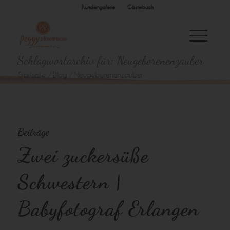
Kundengalerie
Gästebuch
Schlagwortarchiv für: Neugeborenenzauber
Startseite
/
Blog
/
Neugeborenenzauber
Beiträge
Zwei zuckersüße
Schwestern |
Babyfotograf Erlangen