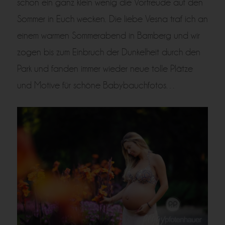
schon ein ganz klein wenig die Vorfreude auf den
Sommer in Euch wecken. Die liebe Vesna traf ich an
einem warmen Sommerabend in Bamberg und wir
zogen bis zum Einbruch der Dunkelheit durch den
Park und fanden immer wieder neue tolle Plätze
und Motive für schöne Babybauchfotos…