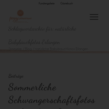
Kundengalerie
Gästebuch
Schlagwortarchiv für: natürliche
Babybauchfotos Erlangen
Startseite
/
Blog
/
natürliche Babybauchfotos Erlangen
Beiträge
Sommerliche
Schwangerschaftsfotos