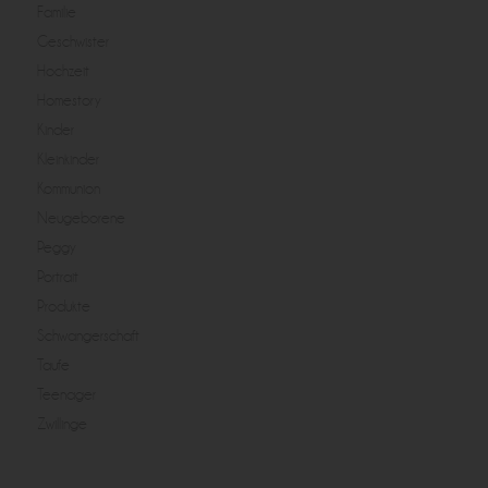
Familie
Geschwister
Hochzeit
Homestory
Kinder
Kleinkinder
Kommunion
Neugeborene
Peggy
Portrait
Produkte
Schwangerschaft
Taufe
Teenager
Zwillinge