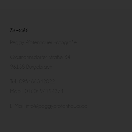
Kontakt
Peggy Pfotenhauer Fotografie
Grasmannsdorfer Straße 34
96138 Burgebrach
Tel.: 09546/ 342022
Mobil: 0160/ 94194374
E-Mail:
info@peggypfotenhauer.de