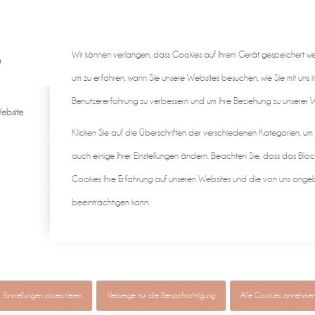
Wir können verlangen, dass Cookies auf Ihrem Gerät gespeichert w
n
um zu erfahren, wann Sie unsere Websites besuchen, wie Sie mit uns i
Benutzererfahrung zu verbessern und um Ihre Beziehung zu unserer We
ebsite
Klicken Sie auf die Überschriften der verschiedenen Kategorien, um
auch einige Ihrer Einstellungen ändern. Beachten Sie, dass das Bloc
Cookies Ihre Erfahrung auf unseren Websites und die von uns ange
beeinträchtigen kann.
gen ♡
individuell & authentisch
Baby • Familie • Schwangerscha
Einstellungen akzeptieren
Verberge nur die Benachrichtigung
Alle Cookies annehme