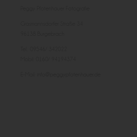
Peggy Pfotenhauer Fotografie
Grasmannsdorfer Straße 34
96138 Burgebrach
Tel.: 09546/ 342022
Mobil: 0160/ 94194374
E-Mail:
info@peggypfotenhauer.de