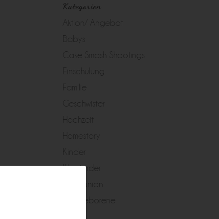
Kategorien
Aktion/ Angebot
Babys
Cake Smash Shootings
Einschulung
Familie
Geschwister
Hochzeit
Homestory
Kinder
Kleinkinder
Kommunion
Neugeborene
Peggy