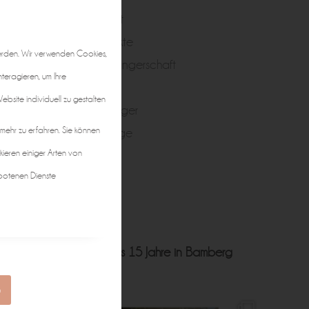
Portrait
Produkte
erden. Wir verwenden Cookies,
Schwangerschaft
nteragieren, um Ihre
Taufe
bsite individuell zu gestalten
Teenager
 mehr zu erfahren. Sie können
Zwillinge
kieren einiger Arten von
botenen Dienste
ft • Hochzeit • Business
15 Jahre in Bamberg
n