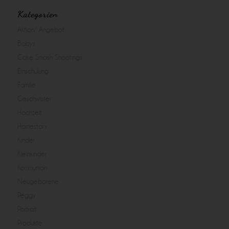
Kategorien
Aktion/ Angebot
Babys
Cake Smash Shootings
Einschulung
Familie
Geschwister
Hochzeit
Homestory
Kinder
Kleinkinder
Kommunion
Neugeborene
Peggy
Portrait
Produkte