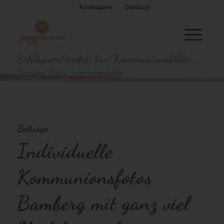
Kundengalerie
Gästebuch
Schlagwortarchiv für: Kommunionsbilder
Startseite
/
Blog
/
Kommunionsbilder
Beiträge
Individuelle
Kommunionsfotos
Bamberg mit ganz viel