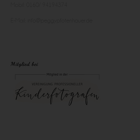
Mobil: 0160/ 94194374
E-Mail:
info@peggypfotenhauer.de
Mitglied bei