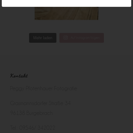
Mehr laden
Auf Instagram folgen
Kontakt
Peggy Pfotenhauer Fotografie
Grasmannsdorfer Straße 34
96138 Burgebrach
Tel.: 09546/ 342022