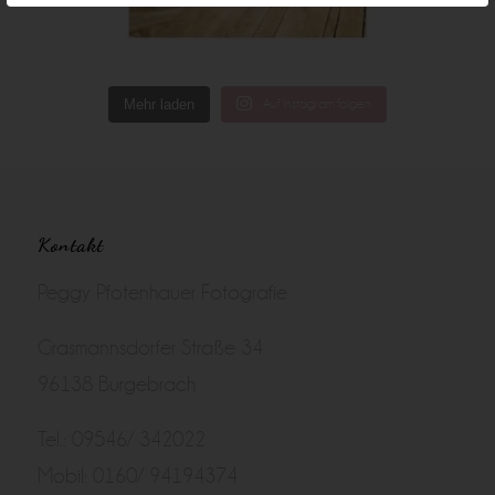
Mehr laden
Auf Instagram folgen
Kontakt
Peggy Pfotenhauer Fotografie
Grasmannsdorfer Straße 34
96138 Burgebrach
Tel.: 09546/ 342022
Mobil: 0160/ 94194374