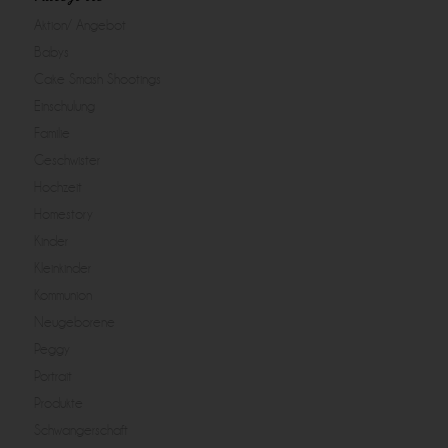
Aktion/ Angebot
Babys
Cake Smash Shootings
Einschulung
Familie
Geschwister
Hochzeit
Homestory
Kinder
Kleinkinder
Kommunion
Neugeborene
Peggy
Portrait
Produkte
Schwangerschaft