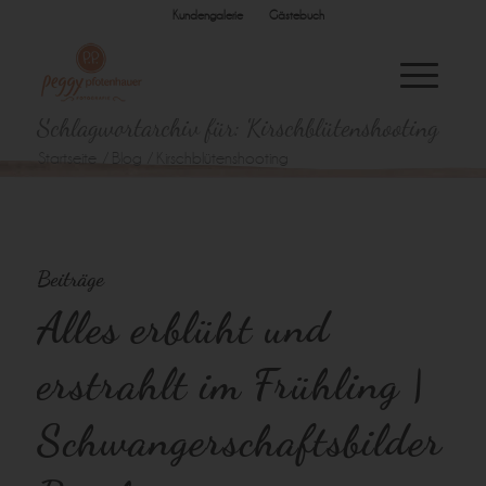
Kundengalerie
Gästebuch
Schlagwortarchiv für: Kirschblütenshooting
Startseite
/
Blog
/
Kirschblütenshooting
Beiträge
Alles erblüht und
erstrahlt im Frühling |
Schwangerschaftsbilder