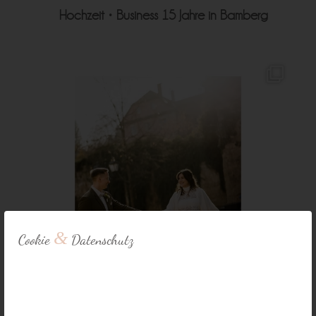
Hochzeit • Business
15 Jahre in Bamberg
&
Cookie
Datenschutz