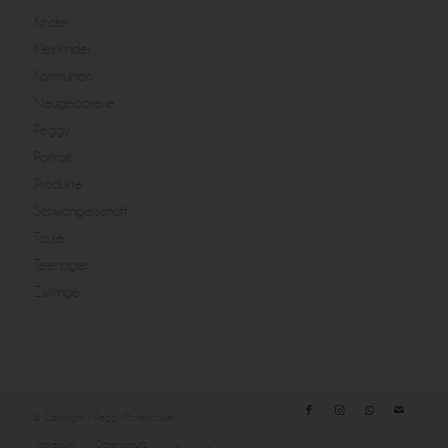
Kinder
Kleinkinder
Kommunion
Neugeborene
Peggy
Portrait
Produkte
Schwangerschaft
Taufe
Teenager
Zwillinge
© Copyright - Peggy Pfotenhauer
Impressum
Datenschutz