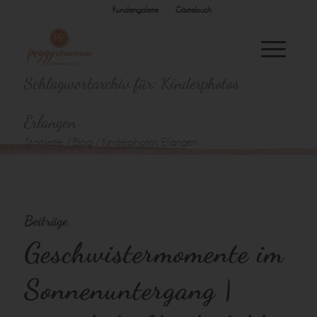
Kundengalerie
Gästebuch
Schlagwortarchiv für: Kinderphotos
Erlangen
Startseite
/
Blog
/
Kinderphotos Erlangen
Beiträge
Geschwistermomente im
Sonnenuntergang |