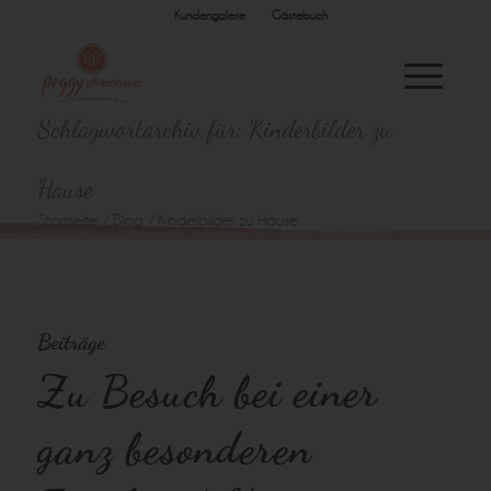
Kundengalerie
Gästebuch
Schlagwortarchiv für: Kinderbilder zu
Hause
Startseite
/
Blog
/
Kinderbilder zu Hause
Beiträge
Zu Besuch bei einer
ganz besonderen