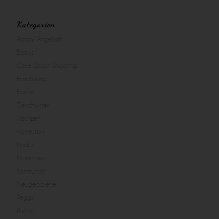
Kategorien
Aktion/ Angebot
Babys
Cake Smash Shootings
Einschulung
Familie
Geschwister
Hochzeit
Homestory
Kinder
Kleinkinder
Kommunion
Neugeborene
Peggy
Portrait