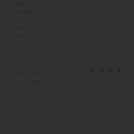
Produkte
Schwangerschaft
Taufe
Teenager
Zwillinge
© Copyright - Peggy Pfotenhauer
Impressum
Datenschutz
Cookie Einstellung