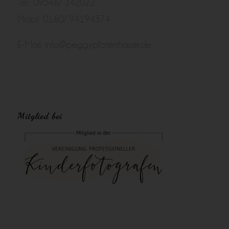
Tel.: 09546/ 342022
Mobil: 0160/ 94194374
E-Mail:
info@peggypfotenhauer.de
Mitglied bei