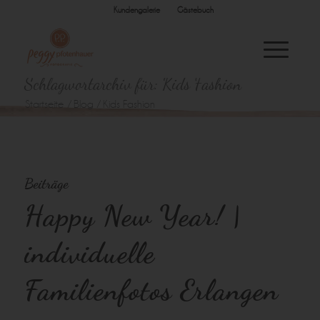
Kundengalerie
Gästebuch
Schlagwortarchiv für: Kids Fashion
Startseite
/
Blog
/
Kids Fashion
Beiträge
Happy New Year! |
individuelle
Familienfotos Erlangen