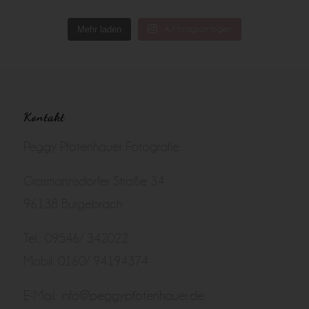
Mehr laden
Auf Instagram folgen
Kontakt
Peggy Pfotenhauer Fotografie
Grasmannsdorfer Straße 34
96138 Burgebrach
Tel.: 09546/ 342022
Mobil: 0160/ 94194374
E-Mail:
info@peggypfotenhauer.de