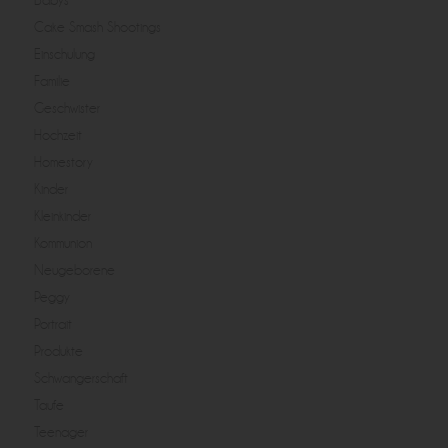
Babys
Cake Smash Shootings
Einschulung
Familie
Geschwister
Hochzeit
Homestory
Kinder
Kleinkinder
Kommunion
Neugeborene
Peggy
Portrait
Produkte
Schwangerschaft
Taufe
Teenager