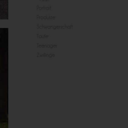
Portrait
Produkte
Schwangerschaft
Taufe
Teenager
Zwillinge