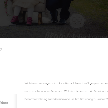
z
Wir können verlangen, dass Cookies auf Ihrem Gerät gespeichert w
n
um zu erfahren, wann Sie unsere Websites besuchen, wie Sie mit uns i
Benutzererfahrung zu verbessern und um Ihre Beziehung zu unserer We
ebsite