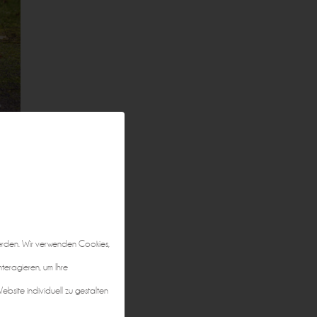
erden. Wir verwenden Cookies,
nteragieren, um Ihre
bsite individuell zu gestalten