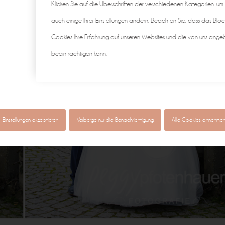
Klicken Sie auf die Überschriften der verschiedenen Kategorien, um
auch einige Ihrer Einstellungen ändern. Beachten Sie, dass das Bloc
Cookies Ihre Erfahrung auf unseren Websites und die von uns ange
beeinträchtigen kann.
Einstellungen akzeptieren
Verberge nur die Benachrichtigung
Alle Cookies annehme