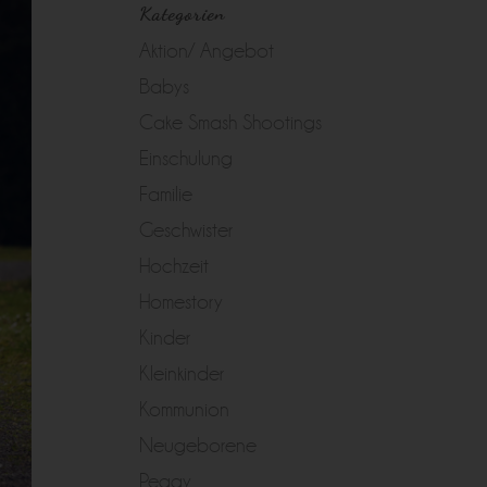
Kategorien
Aktion/ Angebot
Babys
Cake Smash Shootings
Einschulung
Familie
Geschwister
Hochzeit
Homestory
Kinder
Kleinkinder
Kommunion
Neugeborene
Peggy