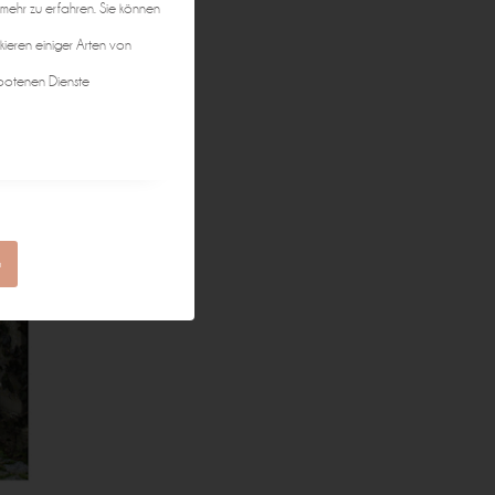
 mehr zu erfahren. Sie können
kieren einiger Arten von
botenen Dienste
n