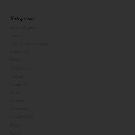
Kategorien
Aktion/ Angebot
Babys
Cake Smash Shootings
Einschulung
Familie
Geschwister
Hochzeit
Homestory
Kinder
Kleinkinder
Kommunion
Neugeborene
Peggy
Portrait