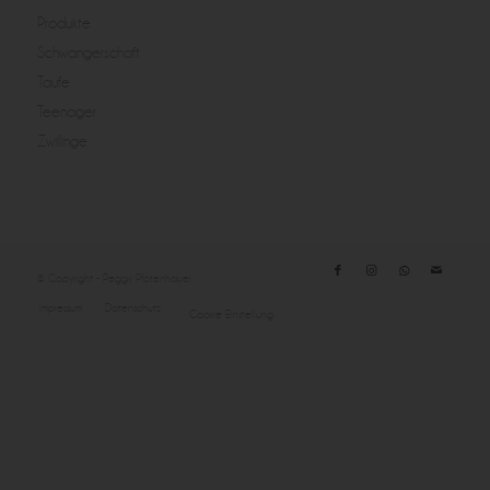
Produkte
Schwangerschaft
Taufe
Teenager
Zwillinge
© Copyright - Peggy Pfotenhauer
Impressum
Datenschutz
Cookie Einstellung