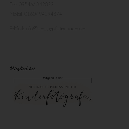
Tel.: 09546/ 342022
Mobil: 0160/ 94194374
E-Mail:
info@peggypfotenhauer.de
Mitglied bei