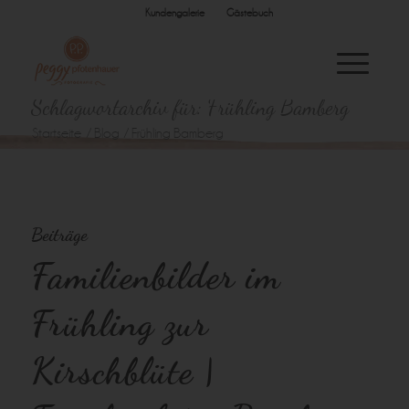
Kundengalerie
Gästebuch
Schlagwortarchiv für: Frühling Bamberg
Startseite
/
Blog
/
Frühling Bamberg
Beiträge
Familienbilder im
Frühling zur
Kirschblüte |