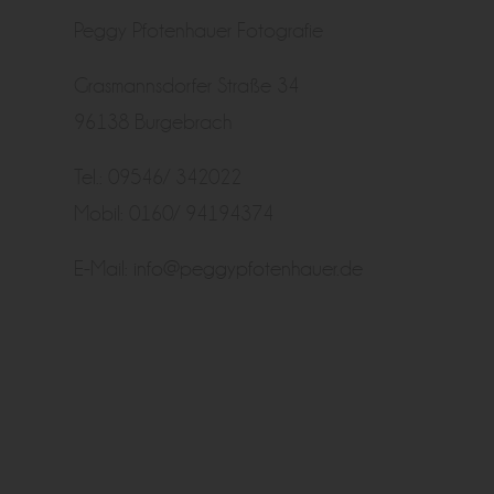
Peggy Pfotenhauer Fotografie
Grasmannsdorfer Straße 34
96138 Burgebrach
Tel.: 09546/ 342022
Mobil: 0160/ 94194374
E-Mail:
info@peggypfotenhauer.de