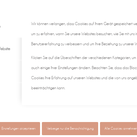
Wir können verlangen, dass Cookies auf Ihrem Gerät gespeichert w
n
um zu erfahren, wann Sie unsere Websites besuchen, wie Sie mit uns i
Benutzererfahrung zu verbessern und um Ihre Beziehung zu unserer We
ebsite
Klicken Sie auf die Überschriften der verschiedenen Kategorien, um
auch einige Ihrer Einstellungen ändern. Beachten Sie, dass das Bloc
Cookies Ihre Erfahrung auf unseren Websites und die von uns ange
beeinträchtigen kann.
gen ♡
individuell & authentisch
Baby • Familie • Schwangerscha
Einstellungen akzeptieren
Verberge nur die Benachrichtigung
Alle Cookies annehme