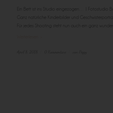
Ein Bett ist ins Studio eingezogen… | Fotostudio 
Ganz natürliche Kinderbilder und Geschwisterportra
Für jedes Shooting steht nun auch ein ganz wunderv
Weiterlesen
April 8, 2018
0 Kommentare
von
Peggy
/
/