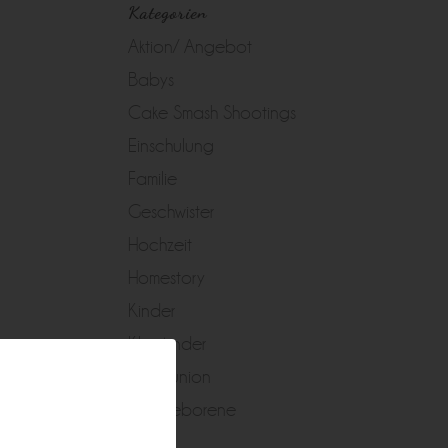
Kategorien
Aktion/ Angebot
Babys
Cake Smash Shootings
Einschulung
Familie
Geschwister
Hochzeit
Homestory
Kinder
Kleinkinder
Kommunion
Neugeborene
Peggy