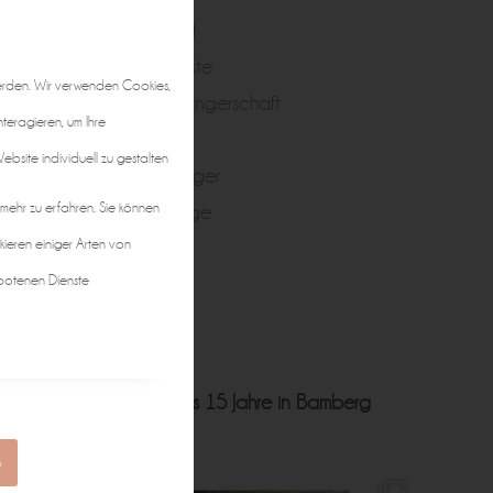
Portrait
Produkte
erden. Wir verwenden Cookies,
Schwangerschaft
nteragieren, um Ihre
Taufe
bsite individuell zu gestalten
Teenager
 mehr zu erfahren. Sie können
Zwillinge
kieren einiger Arten von
botenen Dienste
ft • Hochzeit • Business
15 Jahre in Bamberg
n