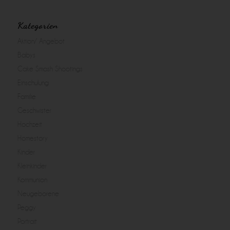
Kategorien
Aktion/ Angebot
Babys
Cake Smash Shootings
Einschulung
Familie
Geschwister
Hochzeit
Homestory
Kinder
Kleinkinder
Kommunion
Neugeborene
Peggy
Portrait