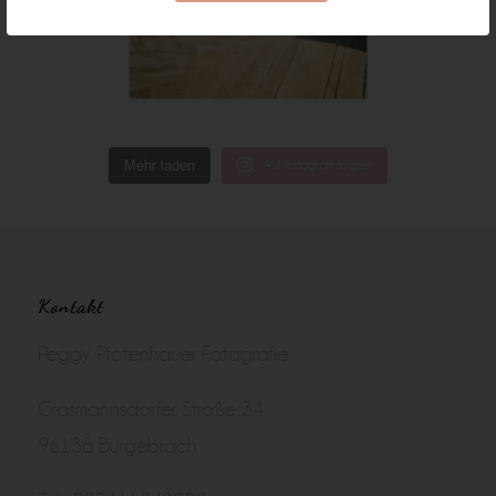
Mehr laden
Auf Instagram folgen
Kontakt
Peggy Pfotenhauer Fotografie
Grasmannsdorfer Straße 34
96138 Burgebrach