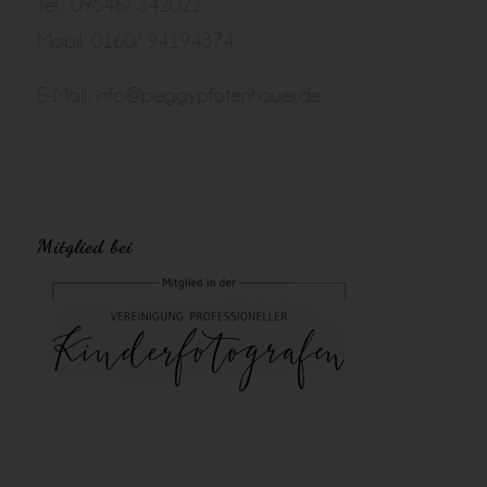
Tel.: 09546/ 342022
Mobil: 0160/ 94194374
E-Mail:
info@peggypfotenhauer.de
Mitglied bei