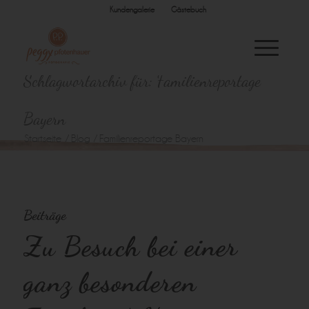
Kundengalerie
Gästebuch
Schlagwortarchiv für: Familienreportage
Bayern
Startseite
/
Blog
/
Familienreportage Bayern
Beiträge
Zu Besuch bei einer
ganz besonderen