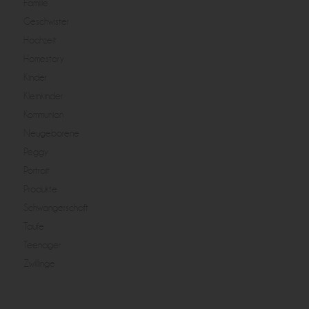
Familie
Geschwister
Hochzeit
Homestory
Kinder
Kleinkinder
Kommunion
Neugeborene
Peggy
Portrait
Produkte
Schwangerschaft
Taufe
Teenager
Zwillinge