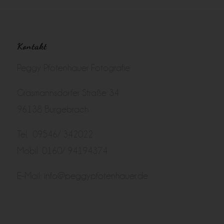
Kontakt
Peggy Pfotenhauer Fotografie
Grasmannsdorfer Straße 34
96138 Burgebrach
Tel.: 09546/ 342022
Mobil: 0160/ 94194374
E-Mail:
info@peggypfotenhauer.de