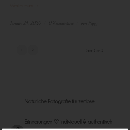
Weiterlesen
Januar 24, 2020
0 Kommentare
von
Peggy
/
/
1
2
Seite 2 von 2
Natürliche Fotografie für zeitlose
Erinnerungen ♡
individuell & authentisch