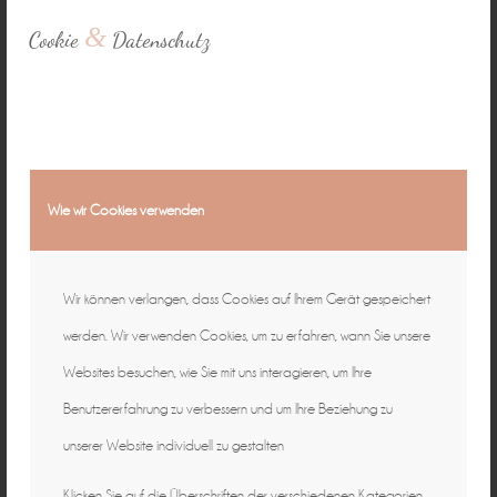
&
Cookie
Datenschutz
Baby • Familie • Schwangerschaft •
Hochzeit • Business
15 Jahre in Bamberg
Wie wir Cookies verwenden
Wir können verlangen, dass Cookies auf Ihrem Gerät gespeichert
werden. Wir verwenden Cookies, um zu erfahren, wann Sie unsere
Websites besuchen, wie Sie mit uns interagieren, um Ihre
Benutzererfahrung zu verbessern und um Ihre Beziehung zu
unserer Website individuell zu gestalten
Klicken Sie auf die Überschriften der verschiedenen Kategorien,