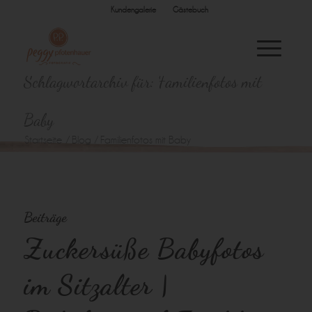
Kundengalerie
Gästebuch
Schlagwortarchiv für: Familienfotos mit
Baby
Startseite
/
Blog
/
Familienfotos mit Baby
Beiträge
Zuckersüße Babyfotos
im Sitzalter |