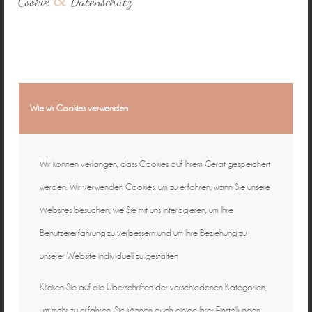
Cookie
Datenschutz
Wie wir Cookies verwenden
Wir können verlangen, dass Cookies auf Ihrem Gerät gespeichert
werden. Wir verwenden Cookies, um zu erfahren, wann Sie unsere
Websites besuchen, wie Sie mit uns interagieren, um Ihre
Benutzererfahrung zu verbessern und um Ihre Beziehung zu
unserer Website individuell zu gestalten
Oktober 28, 2014
0 Kommentare
von
Peggy
/
/
Klicken Sie auf die Überschriften der verschiedenen Kategorien,
um mehr zu erfahren. Sie können auch einige Ihrer Einstellungen