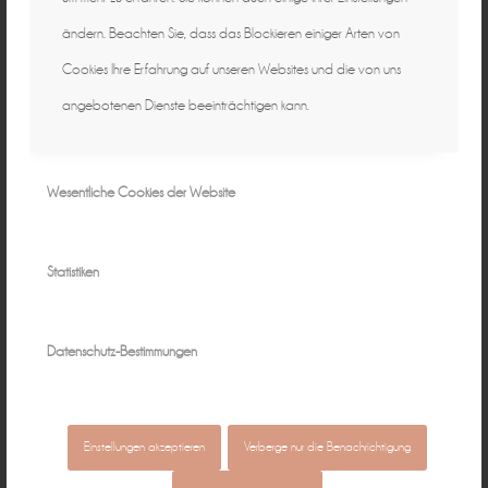
ändern. Beachten Sie, dass das Blockieren einiger Arten von
Cookies Ihre Erfahrung auf unseren Websites und die von uns
angebotenen Dienste beeinträchtigen kann.
Wesentliche Cookies der Website
Natürliche Fotografie für zeitlose
Statistiken
Erinnerungen ♡
individuell & authentisch
Datenschutz-Bestimmungen
Baby • Familie • Schwangerschaft •
Hochzeit • Business
15 Jahre in Bamberg
Einstellungen akzeptieren
Verberge nur die Benachrichtigung