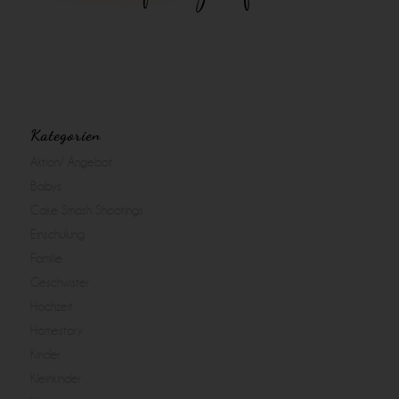
Kategorien
Aktion/ Angebot
Babys
Cake Smash Shootings
Einschulung
Familie
Geschwister
Hochzeit
Homestory
Kinder
Kleinkinder