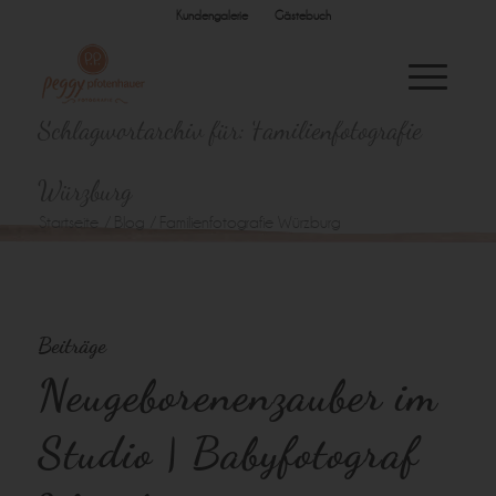
Kundengalerie
Gästebuch
Schlagwortarchiv für: Familienfotografie
Würzburg
Startseite
/
Blog
/
Familienfotografie Würzburg
Beiträge
Neugeborenenzauber im
Studio | Babyfotograf