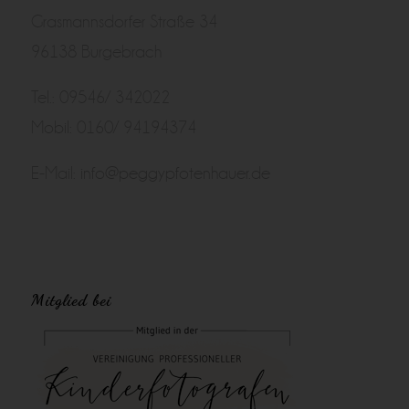
Grasmannsdorfer Straße 34
96138 Burgebrach
Tel.: 09546/ 342022
Mobil: 0160/ 94194374
E-Mail:
info@peggypfotenhauer.de
Mitglied bei