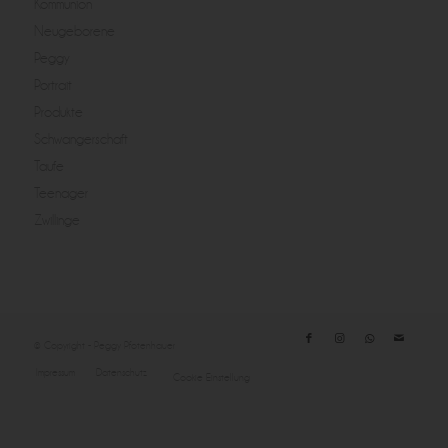
Kommunion
Neugeborene
Peggy
Portrait
Produkte
Schwangerschaft
Taufe
Teenager
Zwillinge
© Copyright - Peggy Pfotenhauer
Impressum
Datenschutz
Cookie Einstellung