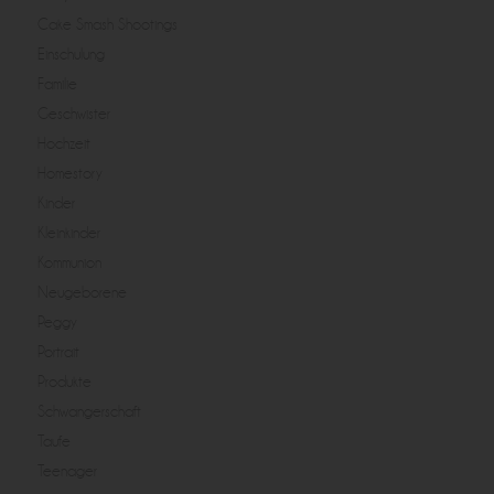
Cake Smash Shootings
Einschulung
Familie
Geschwister
Hochzeit
Homestory
Kinder
Kleinkinder
Kommunion
Neugeborene
Peggy
Portrait
Produkte
Schwangerschaft
Taufe
Teenager