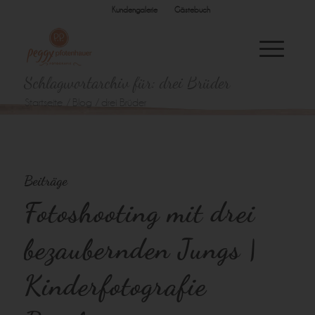
Kundengalerie
Gästebuch
Schlagwortarchiv für: drei Brüder
Startseite
/
Blog
/
drei Brüder
Beiträge
Fotoshooting mit drei
bezaubernden Jungs |
Kinderfotografie