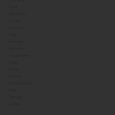
Familie
Geschwister
Hochzeit
Homestory
Kinder
Kleinkinder
Kommunion
Neugeborene
Peggy
Portrait
Produkte
Schwangerschaft
Taufe
Teenager
Zwillinge