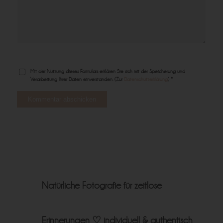
Mit der Nutzung dieses Formulars erklären Sie sich mit der Speicherung und
Verarbeitung Ihrer Daten einverstanden. (Zur
Datenschutzerklärung
) *
Natürliche Fotografie für zeitlose
Erinnerungen ♡
individuell & authentisch