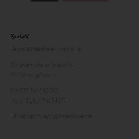
Kontakt
Peggy Pfotenhauer Fotografie
Grasmannsdorfer Straße 34
96138 Burgebrach
Tel.: 09546/ 342022
Mobil: 0160/ 94194374
E-Mail:
info@peggypfotenhauer.de