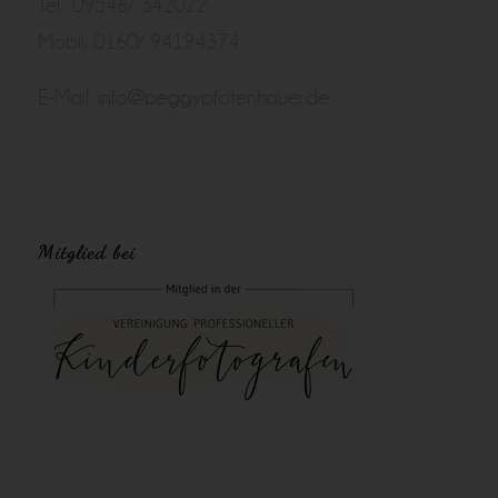
Tel.: 09546/ 342022
Mobil: 0160/ 94194374
E-Mail:
info@peggypfotenhauer.de
Mitglied bei