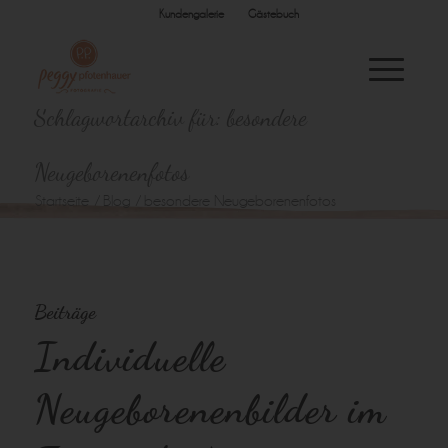
Kundengalerie
Gästebuch
Schlagwortarchiv für: besondere
Neugeborenenfotos
Startseite
/
Blog
/
besondere Neugeborenenfotos
Beiträge
Individuelle
Neugeborenenbilder im