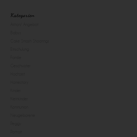
Kategorien
Aktion/ Angebot
Babys
Cake Smash Shootings
Einschulung
Familie
Geschwister
Hochzeit
Homestory
Kinder
Kleinkinder
Kommunion
Neugeborene
Peggy
Portrait