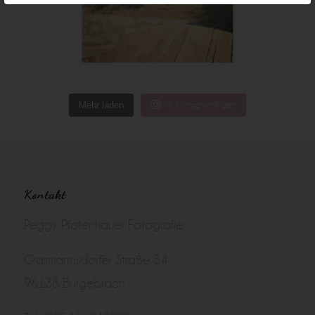
Mehr laden
Auf Instagram folgen
Kontakt
Peggy Pfotenhauer Fotografie
Grasmannsdorfer Straße 34
96138 Burgebrach