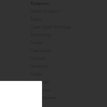
Kategorien
Aktion/ Angebot
Babys
Cake Smash Shootings
Einschulung
Familie
Geschwister
Hochzeit
Homestory
Kinder
Kleinkinder
Kommunion
Neugeborene
Peggy