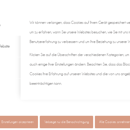
Wir können verlangen, dass Cookies auf Ihrem Gerät gespeichert w
n
um zu erfahren, wann Sie unsere Websites besuchen, wie Sie mit uns i
Benutzererfahrung zu verbessern und um Ihre Beziehung zu unserer We
ebsite
Klicken Sie auf die Überschriften der verschiedenen Kategorien, um
auch einige Ihrer Einstellungen ändern. Beachten Sie, dass das Bloc
Cookies Ihre Erfahrung auf unseren Websites und die von uns ange
beeinträchtigen kann.
gen ♡
individuell & authentisch
Baby • Familie • Schwangerscha
Einstellungen akzeptieren
Verberge nur die Benachrichtigung
Alle Cookies annehme