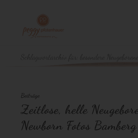
Schlagwortarchiv für: besondere Neugeboren
Beiträge
Zeitlose, helle Neugebor
Newborn Fotos Bamberg