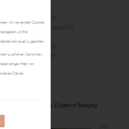
Portrait
Produkte
erden. Wir verwenden Cookies,
Schwangerschaft
nteragieren, um Ihre
Taufe
bsite individuell zu gestalten
Teenager
 mehr zu erfahren. Sie können
Zwillinge
kieren einiger Arten von
botenen Dienste
ft • Hochzeit • Business
15 Jahre in Bamberg
n