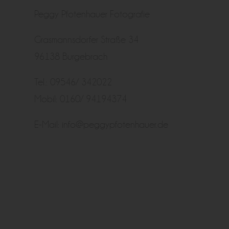
Peggy Pfotenhauer Fotografie
Grasmannsdorfer Straße 34
96138 Burgebrach
Tel.: 09546/ 342022
Mobil: 0160/ 94194374
E-Mail:
info@peggypfotenhauer.de