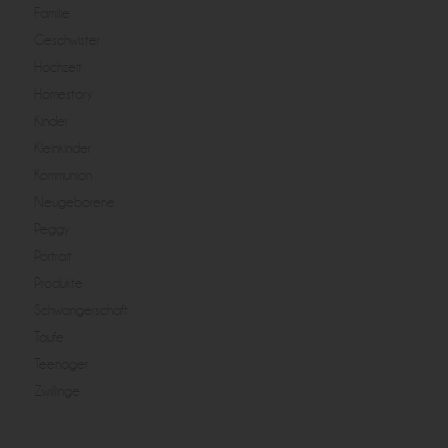
Familie
Geschwister
Hochzeit
Homestory
Kinder
Kleinkinder
Kommunion
Neugeborene
Peggy
Portrait
Produkte
Schwangerschaft
Taufe
Teenager
Zwillinge