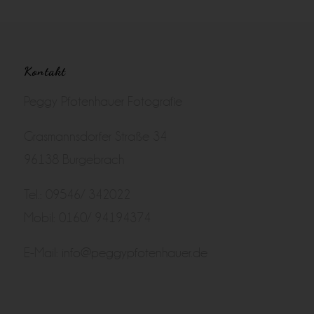
Kontakt
Peggy Pfotenhauer Fotografie
Grasmannsdorfer Straße 34
96138 Burgebrach
Tel.: 09546/ 342022
Mobil: 0160/ 94194374
E-Mail:
info@peggypfotenhauer.de