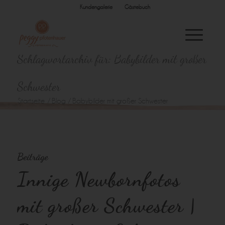
Kundengalerie
Gästebuch
Schlagwortarchiv für: Babybilder mit großer
Schwester
Startseite
/
Blog
/
Babybilder mit großer Schwester
Beiträge
Innige Newbornfotos
mit großer Schwester |