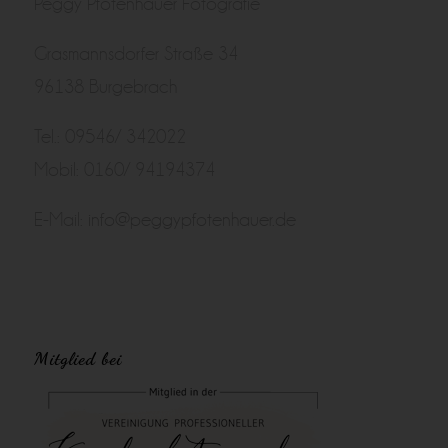
Peggy Pfotenhauer Fotografie
Grasmannsdorfer Straße 34
96138 Burgebrach
Tel.: 09546/ 342022
Mobil: 0160/ 94194374
E-Mail:
info@peggypfotenhauer.de
Mitglied bei