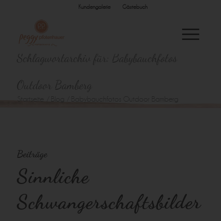
Kundengalerie
Gästebuch
Schlagwortarchiv für: Babybauchfotos
Outdoor Bamberg
Startseite
/
Blog
/
Babybauchfotos Outdoor Bamberg
Beiträge
Sinnliche
Schwangerschaftsbilder