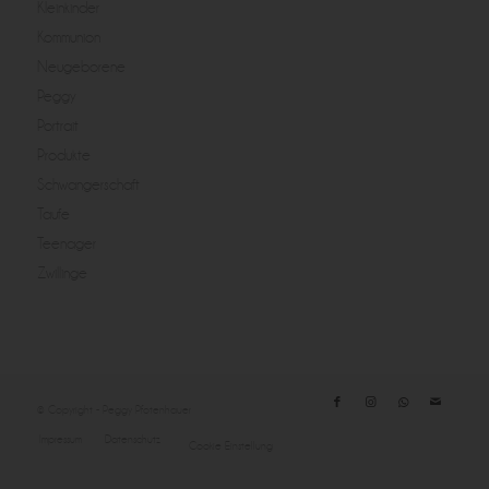
Kleinkinder
Kommunion
Neugeborene
Peggy
Portrait
Produkte
Schwangerschaft
Taufe
Teenager
Zwillinge
© Copyright - Peggy Pfotenhauer
Impressum
Datenschutz
Cookie Einstellung