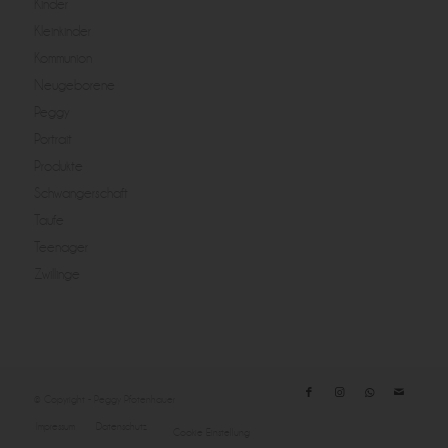
Kinder
Kleinkinder
Kommunion
Neugeborene
Peggy
Portrait
Produkte
Schwangerschaft
Taufe
Teenager
Zwillinge
© Copyright - Peggy Pfotenhauer
Impressum
Datenschutz
Cookie Einstellung