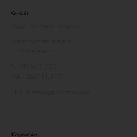
Kontakt
Peggy Pfotenhauer Fotografie
Grasmannsdorfer Straße 34
96138 Burgebrach
Tel.: 09546/ 342022
Mobil: 0160/ 94194374
E-Mail:
info@peggypfotenhauer.de
Mitglied bei