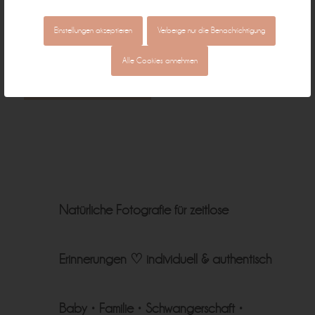
Einstellungen akzeptieren
Verberge nur die Benachrichtigung
Mit der Nutzung dieses Formulars erklären Sie sich mit der Speicherung und
Alle Cookies annehmen
Verarbeitung Ihrer Daten einverstanden. (Zur
Datenschutzerklärung
) *
Natürliche Fotografie für zeitlose
Erinnerungen ♡
individuell & authentisch
Baby • Familie • Schwangerschaft •