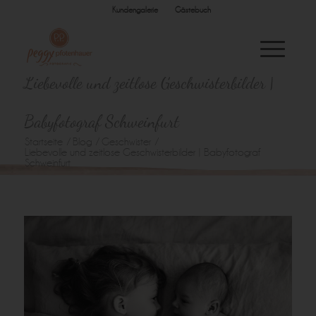
Kundengalerie
Gästebuch
Liebevolle und zeitlose Geschwisterbilder |
Babyfotograf Schweinfurt
Startseite
/
Blog
/
Geschwister
/
Liebevolle und zeitlose Geschwisterbilder | Babyfotograf
Schweinfurt